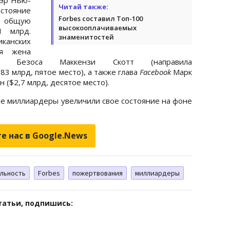
Читай также:
стояние
Forbes составил Топ-100
а общую
высокооплачиваемых
1 млрд.
знаменитостей
анских
ая жена
а Безоса Маккензи Скотт (направила
3 млрд, пятое место), а также глава
Facebook
Марк
 ($2,7 млрд, десятое место).
ие миллиардеры увеличили свое состояние на фоне
е нас в Google.News
льность
Forbes
пожертвования
миллиардеры
татьи, подпишись: