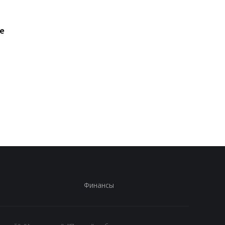
е
В Гданьске мужчина
Дроны атаковали ск
избил двух поляков,
Wildberries в
приняв их за украинцев
Екатеринбурге
Финансы