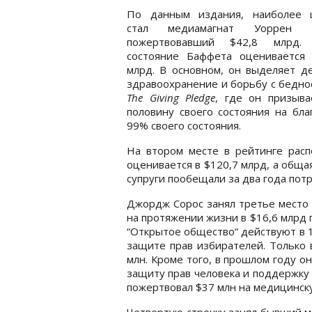
По данным издания, наиболее
стал медиамагнат Уоррен Б
пожертвовавший $42,8 млрд.
состояние Баффета оценивается 
млрд. В основном, он выделяет д
здравоохранение и борьбу с бедно
The Giving Pledge
, где он призыв
половину своего состояния на бл
99% своего состояния.
На втором месте в рейтинге расп
оценивается в $120,7 млрд, а общая
супруги пообещали за два года потр
Джордж Сорос занял третье место
на протяжении жизни в $16,6 млрд 
“Открытое общество“ действуют в 
защите прав избирателей. Только 
млн. Кроме того, в прошлом году о
защиту прав человека и поддержку 
пожертвовал $37 млн на медицинск
Четвертую строчку занял бывший 