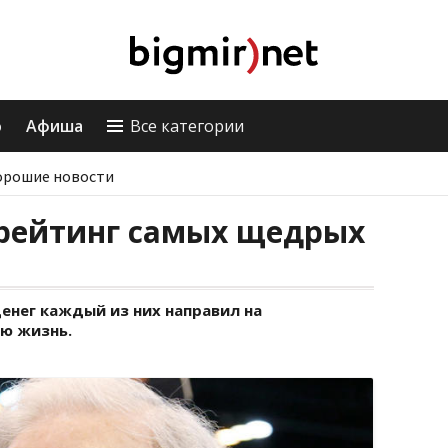
о
Афиша
Все категории
орошие новости
 рейтинг самых щедрых
енег каждый из них направил на
ою жизнь.