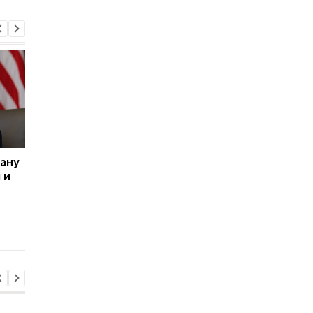
рану
Трамп рассказал, при
Иран опроверг
 и
каком условии США не
заявление Трампа о
нанесут удары по Ирану
переговорах с США и
выступил с новым
заявлением по пово
Ормузского пролива