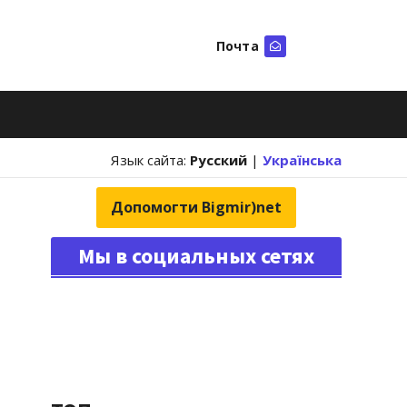
Почта
Искать
Язык сайта:
Русский
|
Українська
Допомогти Bigmir)net
Мы в социальных сетях