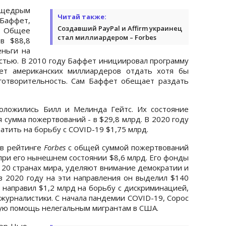
 щедрым
Читай также:
аффет,
Создавший PayPal и Affirm украинец
 Общее
стал миллиардером – Forbes
в $88,8
еньги на
стью. В 2010 году Баффет инициировал программу
ает американских миллиардеров отдать хотя бы
аготворительность. Сам Баффет обещает раздать
оложились Билл и Мелинда Гейтс. Их состояние
 сумма пожертвований - в $29,8 млрд. В 2020 году
атить на борьбу с COVID-19 $1,75 млрд.
 в рейтинге
Forbes
с общей суммой пожертвований
при его нынешнем состоянии $8,6 млрд. Его фонды
120 странах мира, уделяют внимание демократии и
в 2020 году на эти направления он выделил $140
н направил $1,2 млрд на борьбу с дискриминацией,
журналистики. С начала пандемии COVID-19, Сорос
ую помощь нелегальным мигрантам в США.
мэр Нью-