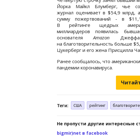
Йорка Майкл Блумберг, чье со
журнал оценивает в $54,9 млрд, 
сумму пожертвований - в $11,
В рейтинге щедрых америк
миллиардеров появилась бывш
основателя
Amazon
Джефф
на благотворительность больше $5,8
Цукерберг и его жена Присцилла Чан
Ранее сообщалось, что американск
пандемии коронавируса.
Читайт
Теги:
США
рейтинг
благотворите
Не пропусти другие интересные с
bigmir)net в facebook