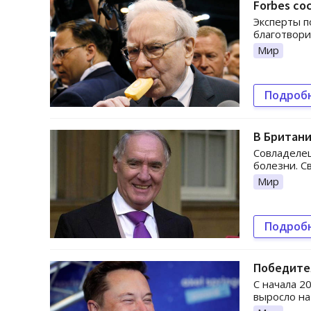
Forbes с
Эксперты п
благотвори
Мир
Подроб
В Британи
Совладелец
болезни. С
Мир
Подроб
Победител
C начала 2
выросло на 