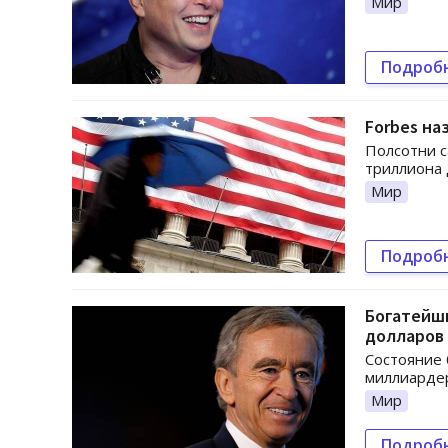
Мир
Подроб
Forbes на
Полсотни с
триллиона 
Мир
Подроб
Богатейши
долларов
Состояние 
миллиардер
Мир
Подроб