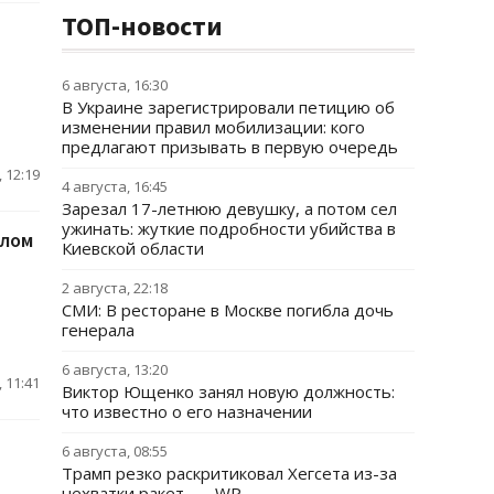
ТОП-новости
6 августа, 16:30
В Украине зарегистрировали петицию об
изменении правил мобилизации: кого
предлагают призывать в первую очередь
 12:19
4 августа, 16:45
Зарезал 17-летнюю девушку, а потом сел
ужинать: жуткие подробности убийства в
слом
Киевской области
2 августа, 22:18
СМИ: В ресторане в Москве погибла дочь
генерала
6 августа, 13:20
 11:41
Виктор Ющенко занял новую должность:
что известно о его назначении
6 августа, 08:55
Трамп резко раскритиковал Хегсета из-за
нехватки ракет, — WP