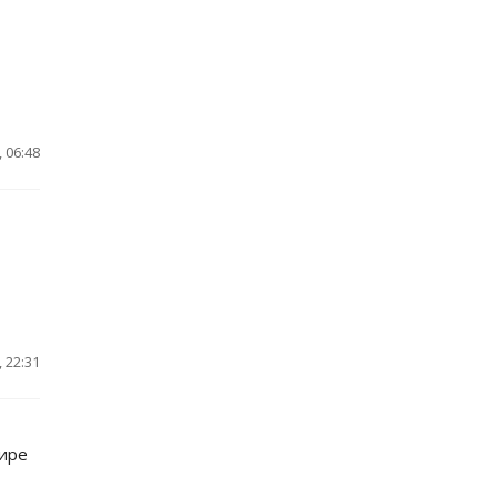
 06:48
 22:31
мире