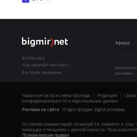
Афиша
© 2000-2024,
ТОВ «КЕПРЕЙТ ПАРТНЕРС»".
Материалы,
Все права защищены.
рекламы.
Наши контакты и схема проезда
|
Редакция
|
Связа
конфиденциальности и персональных данных
Реклама на сайте:
Отдел продаж digital рекламы
Оставляя комментарий, пожалуйста, помните о том, 
имеющих отношение к данной новости. Пользователи,
Полная версия правил