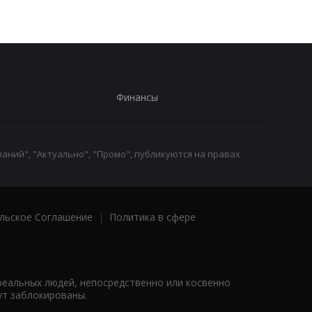
Финансы
аний", "Актуально", "Промо", публикуются на правах
льское Соглашение
|
Политика в сфере
реальных людей, непосредственно или косвенно
ут заблокированы.