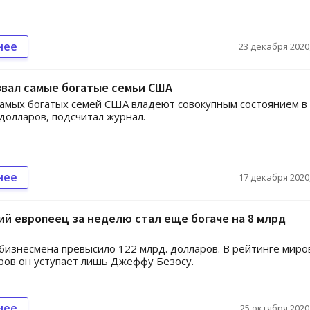
нее
23 декабря 2020,
звал самые богатые семьи США
амых богатых семей США владеют совокупным состоянием в 
долларов, подсчитал журнал.
нее
17 декабря 2020,
й европеец за неделю стал еще богаче на 8 млрд
бизнесмена превысило 122 млрд. долларов. В рейтинге миро
ов он уступает лишь Джеффу Безосу.
нее
25 октября 2020,