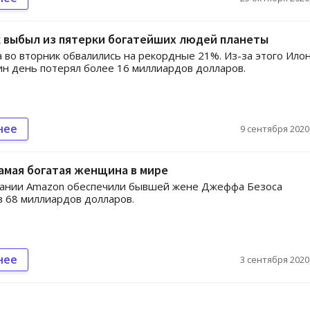
к выбыл из пятерки богатейших людей планеты
a во вторник обвалились на рекордные 21%. Из-за этого Ило
ин день потерял более 16 миллиардов долларов.
нее
9 сентября 2020,
амая богатая женщина в мире
пании Amazon обеспечили бывшей жене Джеффа Безоса
в 68 миллиардов долларов.
нее
3 сентября 2020,