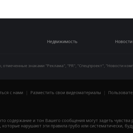
Недвижимость
Новости
 отмеченные знаками "Реклама", "PR", "Спецпроект", "Новости комп
ться с нами
|
Разместить свои видеоматериалы
|
Пользовате
что содержание и тон Вашего сообщения могут задеть чувства 
 которые нарушают эти правила грубо или систематически, буд