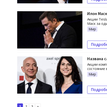
Илон Мас
Акции Tesl
Маск за од
Мир
Подроб
Названа с
Акции ком
состояние 
Мир
Подроб
1
2
3
»