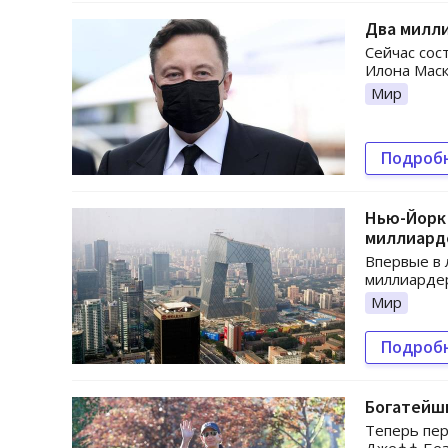
Два милли
Сейчас сос
Илона Маск
Мир
Подроб
Нью-Йорк 
миллиард
Впервые в 
миллиардер
Мир
Подроб
Богатейши
Теперь пер