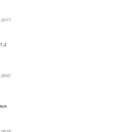
 22:17
1,2
 20:41
вых
 06:29