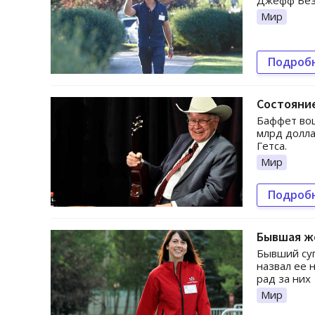
Джефф Безо
Мир
Подроб
Состояни
Баффет во
млрд долла
Гетса.
Мир
Подроб
Бывшая ж
Бывший суп
назвал ее 
рад за них
Мир