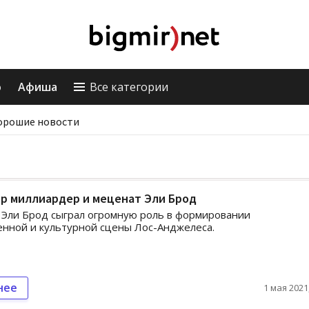
о
Афиша
Все категории
орошие новости
р миллиардер и меценат Эли Брод
Эли Брод сыграл огромную роль в формировании
нной и культурной сцены Лос-Анджелеса.
нее
1 мая 2021,