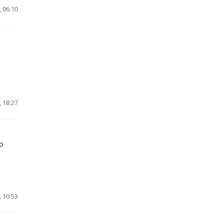
 06:10
 18:27
ю
 10:53