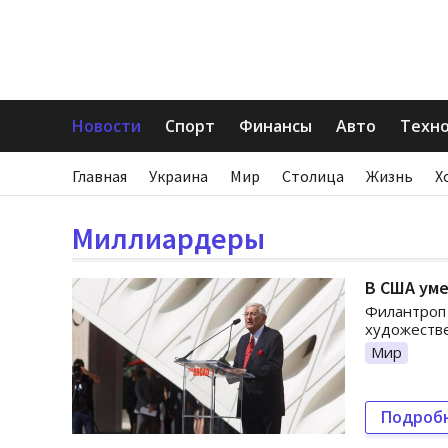
Новости
Спорт
Финансы
Авто
Техн
Главная
Украина
Мир
Столица
Жизнь
Х
Миллиардеры
В США уме
Филантроп 
художестве
Мир
Подроб