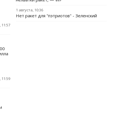
1 августа, 10:36
Нет ракет для "пэтриотов" - Зеленский
 11:57
100
илла
 11:59
и