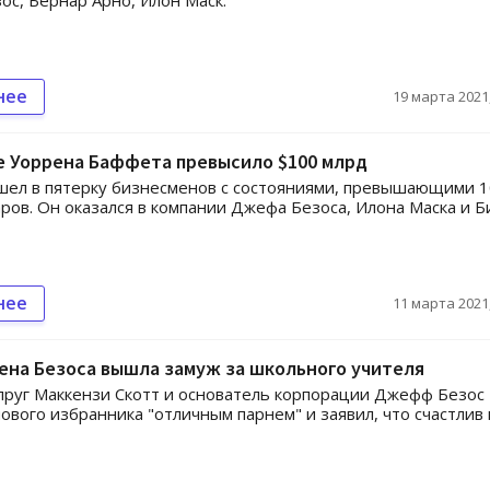
с, Бернар Арно, Илон Маск.
нее
19 марта 2021,
е Уоррена Баффета превысило $100 млрд
шел в пятерку бизнесменов с состояниями, превышающими 
ров. Он оказался в компании Джефа Безоса, Илона Маска и Б
нее
11 марта 2021,
ена Безоса вышла замуж за школьного учителя
руг Маккензи Скотт и основатель корпорации Джефф Безос
нового избранника "отличным парнем" и заявил, что счастлив 