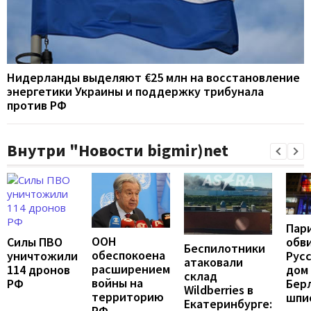
Нидерланды выделяют €25 млн на восстановление
энергетики Украины и поддержку трибунала
против РФ
Внутри "Новости bigmir)net
Пар
ООН
Силы ПВО
обв
Беспилотники
обеспокоена
уничтожили
Рус
атаковали
расширением
114 дронов
дом 
склад
войны на
РФ
Бер
Wildberries в
территорию
шпи
Екатеринбурге:
РФ