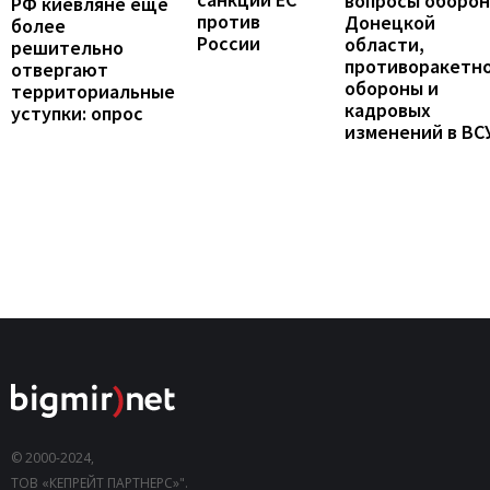
вопросы оборо
РФ киевляне ещё
против
Донецкой
более
России
области,
решительно
противоракетн
отвергают
обороны и
территориальные
кадровых
уступки: опрос
изменений в ВС
© 2000-2024,
ТОВ «КЕПРЕЙТ ПАРТНЕРС»".