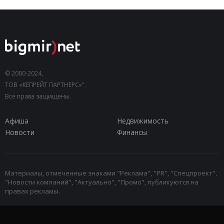
© 2000-2024,
ТОВ «КЕПРЕЙТ ПАРТНЕРС»".
Все права защищены.
Афиша
Недвижимость
Новости
Финансы
Материалы, отмеченные знаками "Реклама", "PR", "Спецпроект",
"Новости компаний", "Актуально", "Промо", публикуются на
правах рекламы.