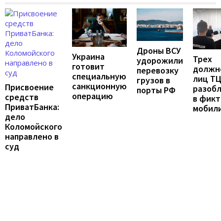
Дроны ВСУ
Украина
Трех
удорожили
готовит
должн
перевозку
специальную
лиц Т
грузов в
санкционную
Присвоение
разоб
порты РФ
операцию
средств
в фик
ПриватБанка:
мобил
дело
Коломойского
направлено в
суд