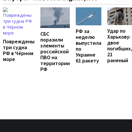
Удар по
РФ за
СБС
Харькову:
неделю
поразили
Повреждены
двое
выпустила
элементы
три судна
погибших
по
российской
РФ в Чёрном
21
Украине
ПВО на
море
раненый
61 ракету
территории
РФ