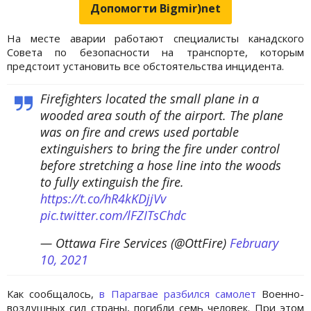
Допомогти Bigmir)net
На месте аварии работают специалисты канадского
Совета по безопасности на транспорте, которым
предстоит установить все обстоятельства инцидента.
Firefighters located the small plane in a
wooded area south of the airport. The plane
was on fire and crews used portable
extinguishers to bring the fire under control
before stretching a hose line into the woods
to fully extinguish the fire.
https://t.co/hR4kKDjjVv
pic.twitter.com/lFZITsChdc
— Ottawa Fire Services (@OttFire)
February
10, 2021
Как сообщалось,
в Парагвае разбился самолет
Военно-
воздушных сил страны, погибли семь человек. При этом