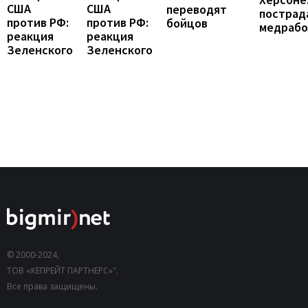
США
США
переводят
пострад
против РФ:
против РФ:
бойцов
медраб
реакция
реакция
Зеленского
Зеленского
© 2000-2024,
ТОВ «КЕПРЕЙТ ПАРТНЕРС»".
Все права защищены.