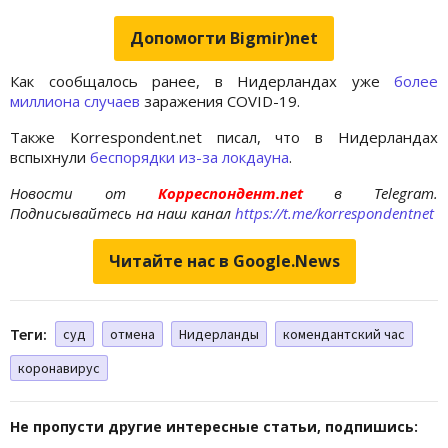
Допомогти Bigmir)net
Как сообщалось ранее, в Нидерландах уже
более
миллиона случаев
заражения COVID-19.
Также Korrespondent.net писал, что в Нидерландах
вспыхнули
беспорядки из-за локдауна
.
Новости от
Корреспондент.net
в Telegram.
Подписывайтесь на наш канал
https://t.me/korrespondentnet
Читайте нас в Google.News
Теги:
суд
отмена
Нидерланды
комендантский час
коронавирус
Не пропусти другие интересные статьи, подпишись: