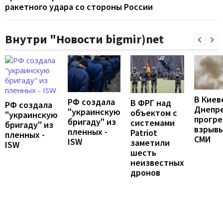
ракетного удара со стороны России
Внутри "Новости bigmir)net
В Киев
РФ создала
В ФРГ над
РФ создала
Днепр
"украинскую
объектом с
"украинскую
прогр
бригаду" из
системами
бригаду" из
взрывы
пленных -
Patriot
пленных -
СМИ
ISW
заметили
ISW
шесть
неизвестных
дронов