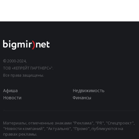
© 2000-2024,
ТОВ «КЕПРЕЙТ ПАРТНЕРС»".
Все права защищены.
Афиша
Недвижимость
Новости
Финансы
Материалы, отмеченные знаками "Реклама", "PR", "Спецпроект",
"Новости компаний", "Актуально", "Промо", публикуются на
правах рекламы.