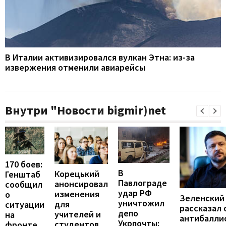
В Италии активизировался вулкан Этна: из-за
извержения отменили авиарейсы
Внутри "Новости bigmir)net
170 боев:
В
Корецький
Генштаб
Павлограде
анонсировал
сообщил
удар РФ
изменения
о
Зеленский
уничтожил
для
ситуации
рассказал 
депо
учителей и
на
антибалли
Укрпочты:
студентов
фронте