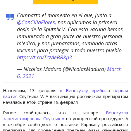
Comparto el momento en el que, junto a
@ConCiliaFlores
, nos aplicamos la primera
dosis de la Sputnik V. Con esta vacuna hemos
inmunizado a gran parte de nuestro personal
m'edico, y nos preparamos, sumando otras
vacunas para proteger a todo nuestro pueblo.
https://t.co/TczAeBBKp3
— Nicol'as Maduro (@NicolasMaduro)
March
6, 2021
Напомним, 13 февраля
в Венесуэлу прибыла первая
партия
Спутника V. А вакцинация российским препаратом
началась в этой стране 18 февраля.
Ранее сообщалось, что в январе
Венесуэла
зарегистрировала Спутник V
по ускоренной процедуре. А
в октябре сообщлось о поставке Каракасу российского
препарата для проведения третьей фазы клинических