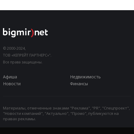
© 2000-2024,
ТОВ «КЕПРЕЙТ ПАРТНЕРС»".
Все права защищены.
Афиша
Недвижимость
Новости
Финансы
Материалы, отмеченные знаками "Реклама", "PR", "Спецпроект",
"Новости компаний", "Актуально", "Промо", публикуются на
правах рекламы.