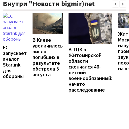
Внутри "Новости bigmir)net
Жит
Мос
В Киеве
напу
увеличилось
ЕС
В ТЦК в
гро
число
запускает
Житомирской
звук
погибших в
аналог
области
пох
результате
Starlink
скончался 46-
на в
обстрела 5
для
летний
августа
обороны
военнообязанный:
начато
расследование