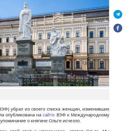
ЭФ) убрал из своего списка женщин, изменивших
ыла опубликована на
сайте
ВЭФ к Международному
 упоминание о княгине Ольге исчезло.
сии этой статьи упоминалась святая Ольга. Мы