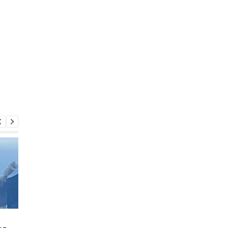
В Киеве увеличилось
В ТЦК в Житомирско