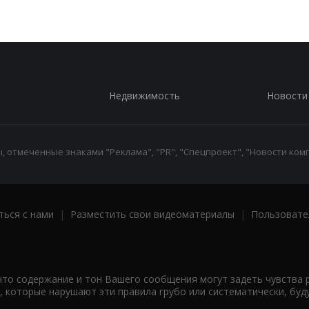
Недвижимость
Новости
 отмеченные знаками "Реклама", "PR", "Спецпроект", "Новости комп
ться с нами
|
Разместить свои видеоматериалы
|
Пользовате
что содержание и тон Вашего сообщения могут задеть чувства 
 которые нарушают эти правила грубо или систематически, буд