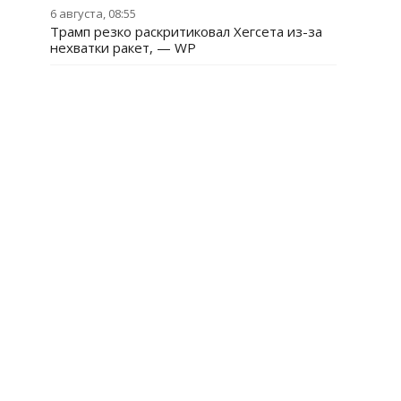
6 августа, 08:55
Трамп резко раскритиковал Хегсета из-за
нехватки ракет, — WP