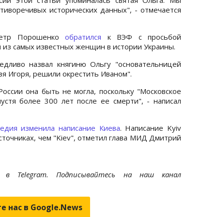
тиворечивых исторических данных", - отмечается
 Петр Порошенко
обратился
к ВЭФ с просьбой
 из самых известных женщин в истории Украины.
едливо назвал княгиню Ольгу "основательницей
зя Игоря, решили окрестить Иваном".
ссии она быть не могла, поскольку "Московское
стя более 300 лет после ее смерти", - написал
едия изменила написание Киева
. Написание Kyiv
сточниках, чем "Kiev", отметил глава МИД Дмитрий
et
в Telegram. Подписывайтесь на наш канал
е нас в Google.News