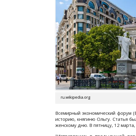
ru.wikipedia.org
Всемирный экономический форум (В
историю, княгиню Ольгу. Статья б
женскому дню. В пятницу, 12 марта,
"Исправление: в предыдущей вер