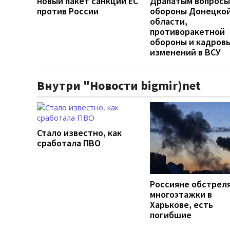
новый пакет санкций ЕС
Драпатым вопросы
против России
обороны Донецко
области,
противоракетной
обороны и кадров
изменений в ВСУ
Внутри "Новости bigmir)net
Стало известно, как
сработала ПВО
Россияне обстрел
многоэтажки в
Харькове, есть
погибшие