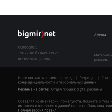
Афиша
© 2000-2024,
ТОВ «КЕПРЕЙТ ПАРТНЕРС»".
Материалы,
Все права защищены.
рекламы.
Наши контакты и схема проезда
|
Редакция
|
Связа
конфиденциальности и персональных данных
Реклама на сайте:
Отдел продаж digital рекламы
Оставляя комментарий, пожалуйста, помните о том, 
имеющих отношение к данной новости. Пользователи,
Полная версия правил