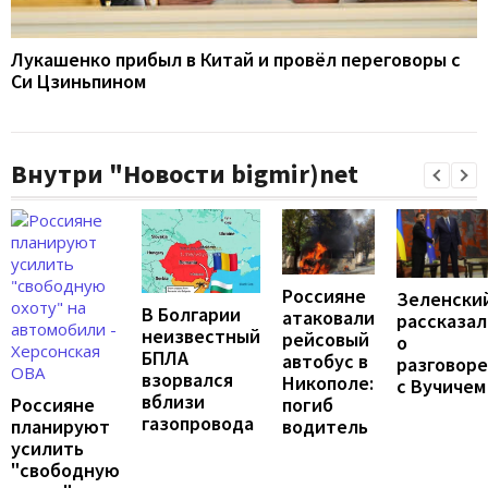
Лукашенко прибыл в Китай и провёл переговоры с
Си Цзиньпином
Внутри "Новости bigmir)net
Россияне
Зеленски
В Болгарии
атаковали
рассказал
неизвестный
рейсовый
о
БПЛА
автобус в
разговоре
взорвался
Никополе:
с Вучичем
вблизи
погиб
Россияне
газопровода
водитель
планируют
усилить
"свободную