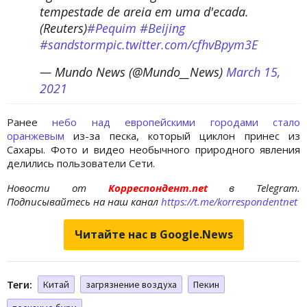
tempestade de areia em uma d'ecada.
(Reuters)
#Pequim
#Beijing
#sandstorm
pic.twitter.com/cfhvBpym3E
— Mundo News (@Mundo__News)
March 15,
2021
Ранее
небо над европейскими городами стало
оранжевым
из-за песка, который циклон принес из
Сахары. Фото и видео необычного природного явления
делились пользователи Сети.
Новости от
Корреспондент.net
в Telegram.
Подписывайтесь на наш канал
https://t.me/korrespondentnet
Читайте нас в Google.News
Теги:
Китай
загрязнение воздуха
Пекин