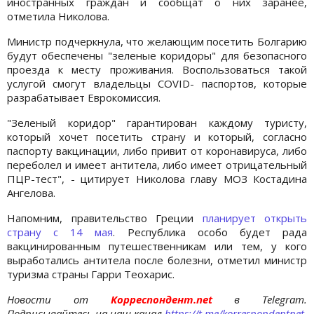
иностранных граждан и сообщат о них заранее,
отметила Николова.
Министр подчеркнула, что желающим посетить Болгарию
будут обеспечены "зеленые коридоры" для безопасного
проезда к месту проживания. Воспользоваться такой
услугой смогут владельцы COVID- паспортов, которые
разрабатывает Еврокомиссия.
"Зеленый коридор" гарантирован каждому туристу,
который хочет посетить страну и который, согласно
паспорту вакцинации, либо привит от коронавируса, либо
переболел и имеет антитела, либо имеет отрицательный
ПЦР-тест", - цитирует Николова главу МОЗ Костадина
Ангелова.
Напомним, правительство Греции
планирует открыть
страну с 14 мая
. Республика особо будет рада
вакцинированным путешественникам или тем, у кого
выработались антитела после болезни, отметил министр
туризма страны Гарри Теохарис.
Новости от
Корреспондент.net
в Telegram.
Подписывайтесь на наш канал
https://t.me/korrespondentnet