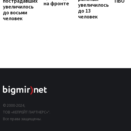
пострадавших
ПВО
на фронте
увеличилось
увеличилось
до 13
до восьми
человек
человек
© 2000-2024,
ТОВ «КЕПРЕЙТ ПАРТНЕРС»".
Все права защищены.