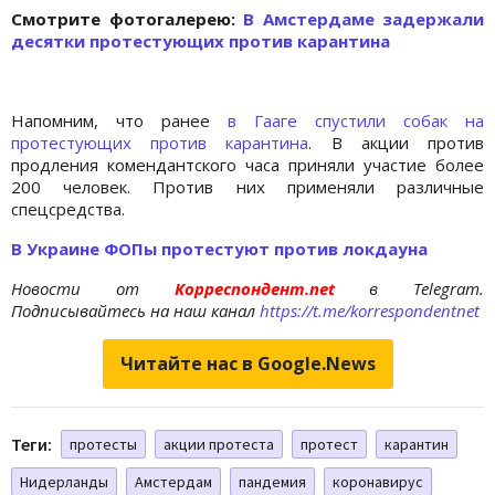
Cмотрите фотогалерею:
В Амстердаме задержали
десятки протестующих против карантина
Напомним, что ранее
в Гааге спустили собак на
протестующих против карантина
. В акции против
продления комендантского часа приняли участие более
200 человек. Против них применяли различные
спецсредства.
В Украине ФОПы протестуют против локдауна
Новости от
Корреспондент.net
в Telegram.
Подписывайтесь на наш канал
https://t.me/korrespondentnet
Читайте нас в Google.News
Теги:
протесты
акции протеста
протест
карантин
Нидерланды
Амстердам
пандемия
коронавирус