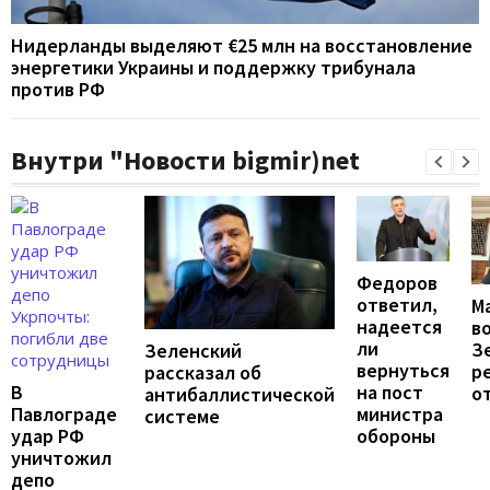
Нидерланды выделяют €25 млн на восстановление
энергетики Украины и поддержку трибунала
против РФ
Внутри "Новости bigmir)net
Федоров
ответил,
М
надеется
в
ли
З
Зеленский
вернуться
р
рассказал об
на пост
В
о
антибаллистической
министра
Павлограде
системе
обороны
удар РФ
уничтожил
депо