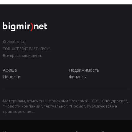
© 2000-2024,
ТОВ «КЕПРЕЙТ ПАРТНЕРС»".
Все права защищены.
Афиша
Недвижимость
Новости
Финансы
Материалы, отмеченные знаками "Реклама", "PR", "Спецпроект",
"Новости компаний", "Актуально", "Промо", публикуются на
правах рекламы.