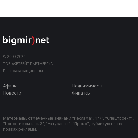
© 2000-2024,
ТОВ «КЕПРЕЙТ ПАРТНЕРС»".
Все права защищены.
Афиша
Недвижимость
Новости
Финансы
Материалы, отмеченные знаками "Реклама", "PR", "Спецпроект",
"Новости компаний", "Актуально", "Промо", публикуются на
правах рекламы.