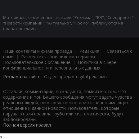
Материалы, отмеченные знаками "Реклама", "PR", "Спецпроект",
"Новости компаний", "Актуально", "Промо", публикуются на
правах рекламы.
Наши контакты и схема проезда
|
Редакция
|
Связаться с
нами
|
Разместить свои видеоматериалы
|
Пользовательское Соглашение
|
Политика в сфере
конфиденциальности и персональных данных
Реклама на сайте:
Отдел продаж digital рекламы
Оставляя комментарий, пожалуйста, помните о том, что
содержание и тон Вашего сообщения могут задеть чувства
реальных людей, непосредственно или косвенно имеющих
отношение к данной новости. Пользователи, которые
нарушают эти правила грубо или систематически, будут
заблокированы.
Полная версия правил
x