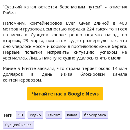
“Суэцкий канал остается безопасным путем“, - отметил
Рабиа.
Напомним, контейнеровоз Ever Given длиной в 400
метров и грузоподъемностью порядка 224 тысяч тонн сел
на мель в Суэцком канале ровно неделю назад, во
вторник, 23 марта, при этом судно развернуло так, что
оно уперлось носом и кормой в противоположные берега.
Первые попытки исправить ситуацию успехом не
увенчались. Лишь накануне судно удалось снять с мели.
Ранее в Египте заявили, что страна теряет около 14 млн
долларов в день из-за блокировки канала
контейнеровозом.
Читайте нас в Google.News
Теги:
ЧП
судно
Египет
канал
блокировка
Суэцкий канал