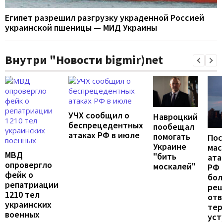
Египет разрешил разгрузку украденной Россией
украинской пшеницы — МИД Украины
Внутри "Новости bigmir)net
УЧХ сообщил о
Навроцкий
беспрецедентных
пообещал
атаках РФ в июле
помогать
По
Украине
ма
МВД
"бить
ата
опровергло
москалей"
РФ 
фейк о
бо
репатриации
ре
1210 тел
от
украинских
те
военных
уст