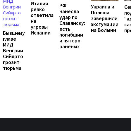
Италия
РФ
Украина и
Се
резко
нанесла
Польша
по
ответила
удар по
завершили
"а
на
Славянску:
эксгумации
са
угрозы
есть
на Волыни
пр
Испании
Бывшему
погибший
главе
и пятеро
МИД
раненых
Венгрии
Сийярто
грозит
тюрьма