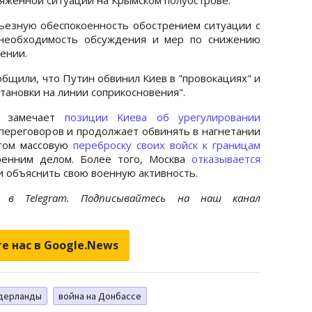
ьезную обеспокоенность обострением ситуации с
 необходимость обсуждения и мер по снижению
лении.
общили, что Путин обвинил Киев в "провокациях" и
ановки на линии соприкосновения".
е замечает
позиции Киева об урегулировании
переговоров и продолжает обвинять в нагнетании
этом массовую
переброску своих войск к границам
енним делом. Более того, Москва
отказывается
и объяснить свою военную активность.
et
в Telegram. Подписывайтесь на наш канал
е нас в Google.News
дерланды
война на Донбассе