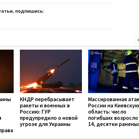
татьи, подпишись:
аины
КНДР перебрасывает
Массированная ата
ракеты и военных в
России на Киевску
Россию: ГУР
область: число
м
предупредило о новой
погибших возросло
угрозе для Украины
14, десятки ранены
права