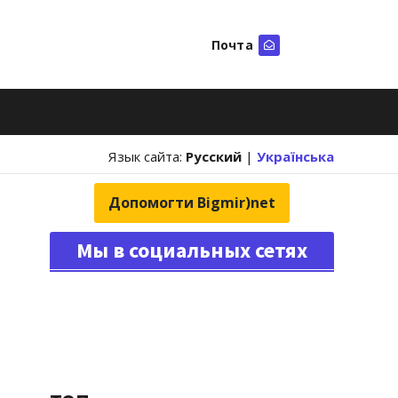
Почта
Искать
Язык сайта:
Русский
|
Українська
Допомогти Bigmir)net
Мы в социальных сетях