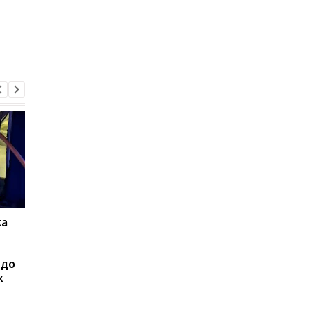
ка
Воздушные силы
Массированный удар
ю
сообщили, что в ходе
Киеву 5 августа: одн
ночной атаки не была
погибшая, десятки
 до
сбита ни одна ракета
пострадавших и
х
РФ
масштабные пожары