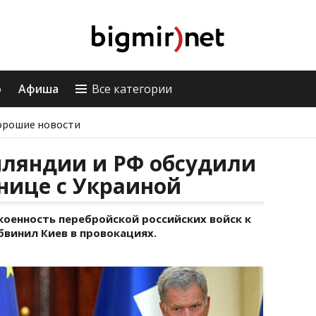
о
Афиша
Все категории
орошие новости
ляндии и РФ обсудили
нице с Украиной
коенность перебройской российских войск к
обвинил Киев в провокациях.