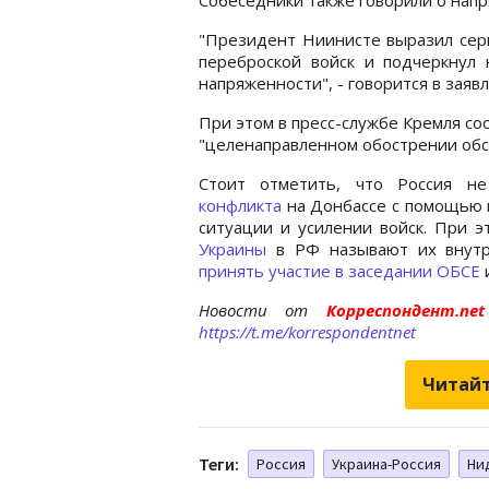
"Президент Ниинисте выразил сер
переброской войск и подчеркнул
напряженности", - говорится в заяв
При этом в пресс-службе Кремля со
"целенаправленном обострении обст
Стоит отметить, что Россия н
конфликта
на Донбассе с помощью 
ситуации и усилении войск. При 
Украины
в РФ называют их внутр
принять участие в заседании ОБСЕ
Новости от
Корреспондент.n
https://t.me/korrespondentnet
Читайт
Теги:
Россия
Украина-Россия
Ни