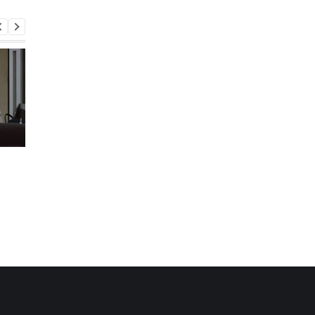
Второй за день: в
Залужный объяснил
П
России похоронили еще
свои слова о
одного генерала
невозможности
вступления Украины 
НАТО