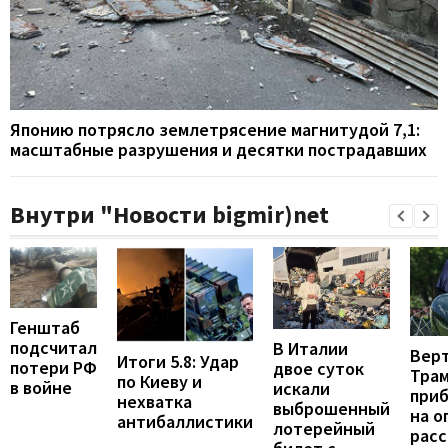
Японию потрясло землетрясение магнитудой 7,1:
масштабные разрушения и десятки пострадавших
Внутри "Новости bigmir)net
Генштаб
подсчитал
В Италии
Вер
Итоги 5.8: Удар
потери РФ
двое суток
Тра
по Киеву и
в войне
искали
при
нехватка
выброшенный
на о
антибаллистики
лотерейный
расс