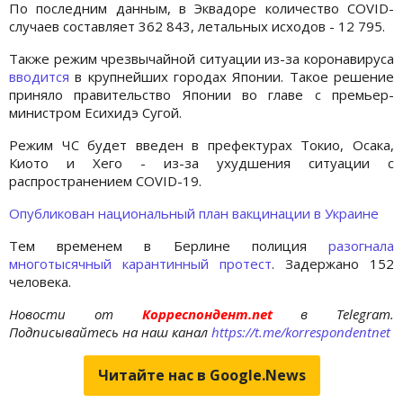
По последним данным, в Эквадоре количество COVID-
случаев составляет 362 843, летальных исходов - 12 795.
Также режим чрезвычайной ситуации из-за коронавируса
вводится
в крупнейших городах Японии. Такое решение
приняло правительство Японии во главе с премьер-
министром Есихидэ Сугой.
Режим ЧС будет введен в префектурах Токио, Осака,
Киото и Хего - из-за ухудшения ситуации с
распространением COVID-19.
Опубликован национальный план вакцинации в Украине
Тем временем в Берлине полиция
разогнала
многотысячный карантинный протест
. Задержано 152
человека.
Новости от
Корреспондент.net
в Telegram.
Подписывайтесь на наш канал
https://t.me/korrespondentnet
Читайте нас в Google.News