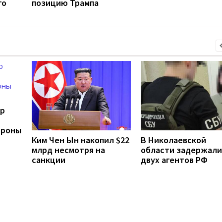
го
позицию Трампа
ер
ороны
Ким Чен Ын накопил $22
В Николаевской
млрд несмотря на
области задержали
санкции
двух агентов РФ