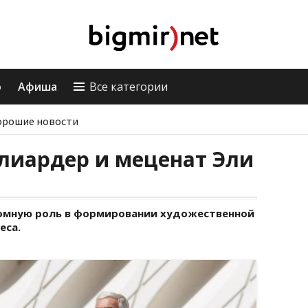
о
Афиша
Все категории
орошие новости
лиардер и меценат Эли
ромную роль в формировании художественной
еса.