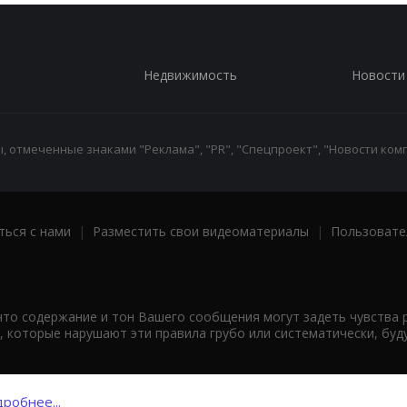
Недвижимость
Новости
 отмеченные знаками "Реклама", "PR", "Спецпроект", "Новости комп
ться с нами
|
Разместить свои видеоматериалы
|
Пользовате
что содержание и тон Вашего сообщения могут задеть чувства 
 которые нарушают эти правила грубо или систематически, буд
робнее...