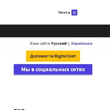
Почта
Искать
Язык сайта:
Русский
|
Українська
Допомогти Bigmir)net
Мы в социальных сетях