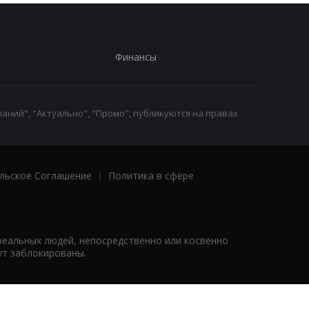
Финансы
аний", "Актуально", "Промо", публикуются на правах
льское Соглашение
|
Политика в сфере
реальных людей, непосредственно или косвенно
ут заблокированы.