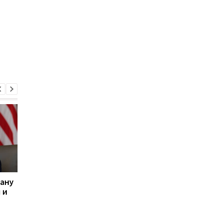
рану
Трамп рассказал, при
Иран опроверг
 и
каком условии США не
заявление Трампа о
нанесут удары по Ирану
переговорах с США и
выступил с новым