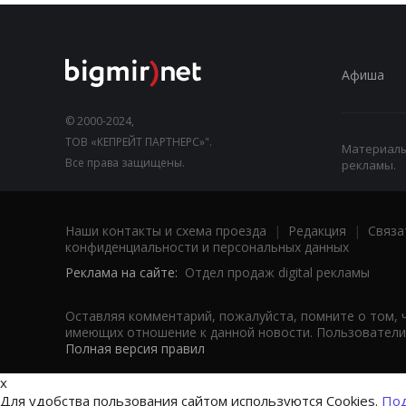
Афиша
© 2000-2024,
ТОВ «КЕПРЕЙТ ПАРТНЕРС»".
Материалы,
Все права защищены.
рекламы.
Наши контакты и схема проезда
|
Редакция
|
Связа
конфиденциальности и персональных данных
Реклама на сайте:
Отдел продаж digital рекламы
Оставляя комментарий, пожалуйста, помните о том, 
имеющих отношение к данной новости. Пользователи,
Полная версия правил
x
Для удобства пользования сайтом используются Cookies.
Под