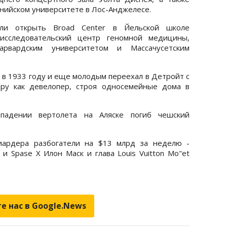
нийском университете в Лос-Анджелесе.
гли открыть Broad Center в Йельской школе
 исследовательский центр геномной медицины,
рвардским университетом и Массачусетским
 в 1933 году и еще молодым переехал в Детройт с
еру как девелопер, строя односемейные дома в
падении вертолета на Аляске погиб чешский
иардера разбогатели на $13 млрд за неделю -
 и Spase X Илон Маск и глава Louis Vuitton Mo"et
е нас в Google.News