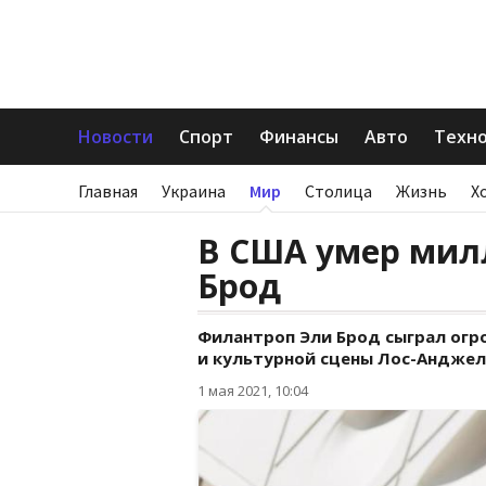
Новости
Спорт
Финансы
Авто
Техн
Главная
Украина
Мир
Столица
Жизнь
Х
В США умер мил
Брод
Филантроп Эли Брод сыграл ог
и культурной сцены Лос-Анджел
1 мая 2021, 10:04