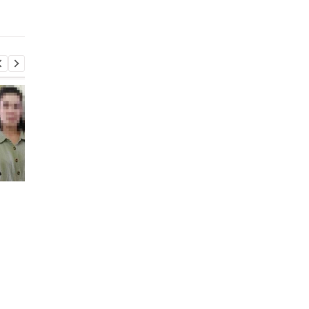
заявлением по пово
Ормузского пролива
Россия использует
В Крыму уничтожен
украинских
российский ЗРК и
военнопленных для
военный кран
формирования боевых
подразделений: данные
ISW