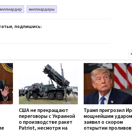
миллиардер
миллиардеры
татьи, подпишись:
США не прекращают
Трамп пригрозил И
переговоры с Украиной
мощнейшим ударом
о производстве ракет
заявил о скором
ле
Patriot, несмотря на
открытии проливов