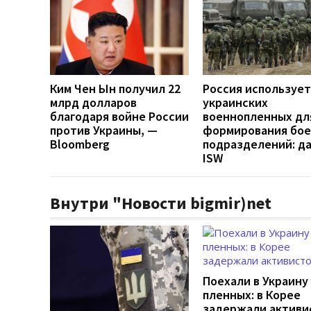
Ким Чен Ын получил 22
Россия использует
млрд долларов
украинских
благодаря войне России
военнопленных дл
против Украины, —
формирования бо
Bloomberg
подразделений: д
ISW
Внутри "Новости bigmir)net
Поехали в Украину
пленных: в Корее
задержали активи