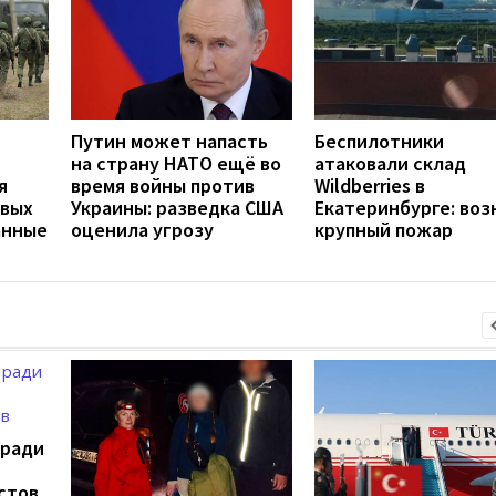
Путин может напасть
Беспилотники
на страну НАТО ещё во
атаковали склад
я
время войны против
Wildberries в
евых
Украины: разведка США
Екатеринбурге: воз
анные
оценила угрозу
крупный пожар
 ради
стов