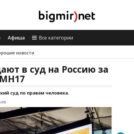
о
Афиша
Все категории
орошие новости
ют в суд на Россию за
 MH17
кий суд по правам человека.
ьев