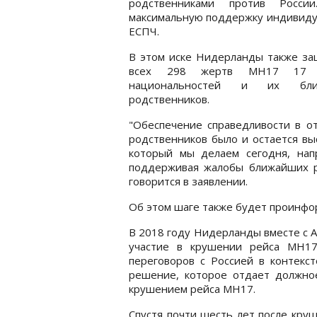
родственниками против Росси
максимальную поддержку индивиду
ЕСПЧ.
В этом иске Нидерланды также з
всех 298 жертв MH17 17 
национальностей и их бли
родственников.
"Обеспечение справедливости в 
родственников было и остается вы
который мы делаем сегодня, на
поддерживая жалобы ближайших ро
говорится в заявлении.
Об этом шаге также будет проинфо
В 2018 году Нидерланды вместе с А
участие в крушении рейса MH17
переговоров с Россией в контекст
решение, которое отдает должно
крушением рейса MH17.
Спустя почти шесть лет после кру