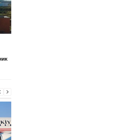
Херсон полностью
Россия нанесла удар
остался без света
железнодорожному
после нападения
вокзалу в Лозовой: 
ник
России
погибшие и
тяжелораненые