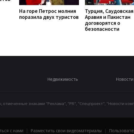
На горе Петрос молния
Турция, Саудовская
поразила двух туристов
Аравия и Пакистан
договорятся о
безопасности
Недвижимость
Новости
 отмеченные знаками "Реклама", "PR", "Спецпроект", "Новости комп
ться с нами
|
Разместить свои видеоматериалы
|
Пользовате