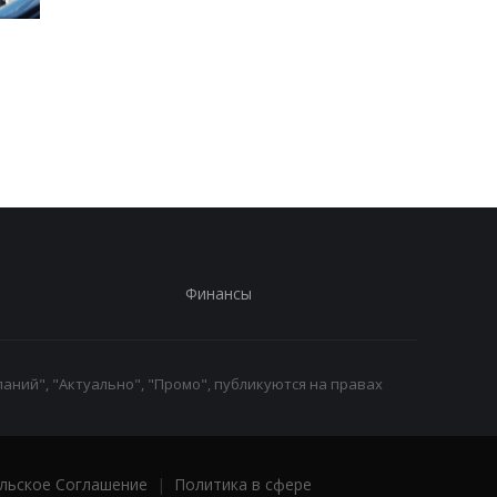
Стыдно: Санду
В Закарпатье раскр
объяснила, как
масштабную схему в
делегация талибов
ТЦК: более 1500 муж
попала в Молдову
незаконно сняли с
учета
Финансы
аний", "Актуально", "Промо", публикуются на правах
льское Соглашение
|
Политика в сфере