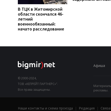
В ТЦК в Житомирской
области скончался 46-
летний
военнообязанный:
начато расследование
Афиша
© 2000-2024,
ТОВ «КЕПРЕЙТ ПАРТНЕРС»".
Материалы,
Все права защищены.
рекламы.
Наши контакты и схема проезда
|
Редакция
|
Связа