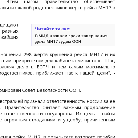
и. Этим шагом правительство обеспечивает
альных жалоб родственников жертв рейса MH17 в
ащищают
Читайте также:
разных
В МИД назвали сроки завершения
жайших
дела MH17 судом ООН
отношении 298 жертв крушения рейса MH17 и их
сшим приоритетом для кабинета министров. Шаг,
правляя дело в ЕСПЧ и тем самым максимально
дственников, приближает нас к нашей цели", -
рмирован Совет Безопасности ООН.
встралией признали ответственность России за ее
. Правительство считает важным продолжение
е ответственности государства. Их цель - найти
е огромным страданиям и ущербу, причиненным
шения рейса MH17, в результате которого погибли