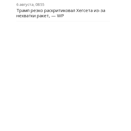
6 августа, 08:55
Трамп резко раскритиковал Хегсета из-за
нехватки ракет, — WP