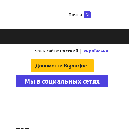
Почта
Искать
Язык сайта:
Русский
|
Українська
Допомогти Bigmir)net
Мы в социальных сетях