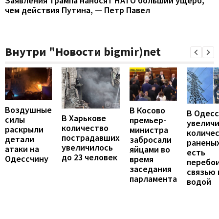
Заявления Трампа наносят НАТО больший ущерб,
чем действия Путина, — Петр Павел
Внутри "Новости bigmir)net
Воздушные
В Косово
В Одес
В Харькове
силы
премьер-
увелич
количество
раскрыли
министра
количе
пострадавших
детали
забросали
раненых
увеличилось
атаки на
яйцами во
есть
до 23 человек
Одессчину
время
перебои
заседания
связью 
парламента
водой