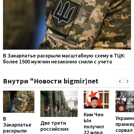
В Закарпатье раскрыли масштабную схему в ТЦК:
более 1500 мужчин незаконно сняли с учета
Внутри "Новости bigmir)net
Ким Чен
Украин
В
Ын
Две трети
пранке
Закарпатье
получил
российских
сорвал
раскрыли
22 млрд