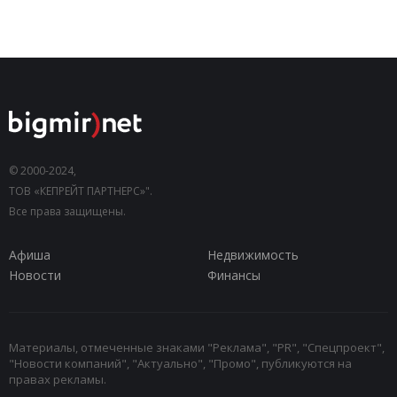
© 2000-2024,
ТОВ «КЕПРЕЙТ ПАРТНЕРС»".
Все права защищены.
Афиша
Недвижимость
Новости
Финансы
Материалы, отмеченные знаками "Реклама", "PR", "Спецпроект",
"Новости компаний", "Актуально", "Промо", публикуются на
правах рекламы.