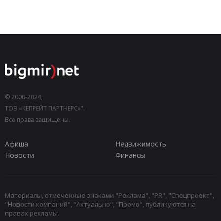
© 2000-2024,
ТОВ «КЕПРЕЙТ ПАРТНЕРС»".
Все права защищены.
Афиша
Недвижимость
Новости
Финансы
Материалы, отмеченные знаками "Реклама", "PR", "Спецпроект",
"Новости компаний", "Актуально", "Промо", публикуются на
правах рекламы.