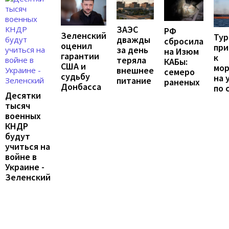
ЗАЭС
РФ
Зеленский
Тур
дважды
сбросила
оценил
при
за день
на Изюм
гарантии
к
теряла
КАБы:
США и
мо
внешнее
семеро
судьбу
на 
питание
раненых
Донбасса
по 
Десятки
тысяч
военных
КНДР
будут
учиться на
войне в
Украине -
Зеленский