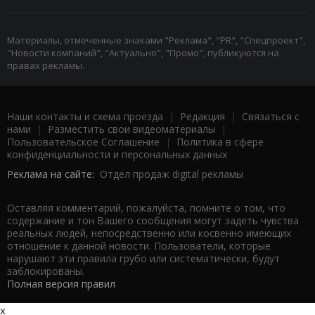
Материалы, отмеченные знаками "Реклама", "PR", "Спецпроект",
"Новости компаний", "Актуально", "Промо", публикуются на
правах рекламы.
Наши контакты и схема проезда
|
Редакция
|
Связаться с
нами
|
Разместить свои видеоматериалы
|
Пользовательское Соглашение
|
Политика в сфере
конфиденциальности и персональных данных
Реклама на сайте:
Отдел продаж digital рекламы
Оставляя комментарий, пожалуйста, помните о том, что
содержание и тон Вашего сообщения могут задеть чувства
реальных людей, непосредственно или косвенно имеющих
отношение к данной новости. Пользователи, которые
нарушают эти правила грубо или систематически, будут
заблокированы.
Полная версия правил
x