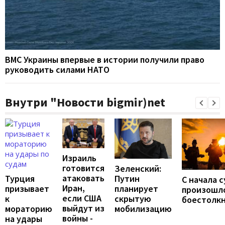
ВМС Украины впервые в истории получили право
руководить силами НАТО
Внутри "Новости bigmir)net
Израиль
готовится
Зеленский:
атаковать
Путин
Турция
С начала 
Иран,
планирует
призывает
произошло
если США
скрытую
к
боестолк
выйдут из
мобилизацию
мораторию
войны -
на удары