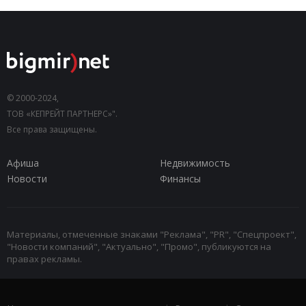
© 2000-2024,
ТОВ «КЕПРЕЙТ ПАРТНЕРС»".
Все права защищены.
Афиша
Недвижимость
Новости
Финансы
Материалы, отмеченные знаками "Реклама", "PR", "Спецпроект",
"Новости компаний", "Актуально", "Промо", публикуются на
правах рекламы.