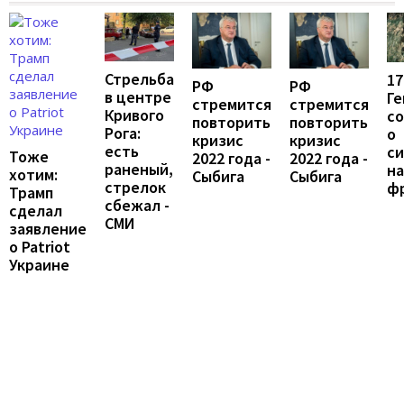
Стрельба
17
РФ
РФ
в центре
Г
стремится
стремится
Кривого
с
повторить
повторить
Рога:
о
кризис
кризис
есть
с
Тоже
2022 года -
2022 года -
раненый,
на
хотим:
Сыбига
Сыбига
стрелок
ф
Трамп
сбежал -
сделал
СМИ
заявление
о Patriot
Украине