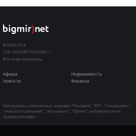
© 2000-2024,
ТОВ «КЕПРЕЙТ ПАРТНЕРС»".
Все права защищены.
Афиша
Недвижимость
Новости
Финансы
Материалы, отмеченные знаками "Реклама", "PR", "Спецпроект",
"Новости компаний", "Актуально", "Промо", публикуются на
правах рекламы.