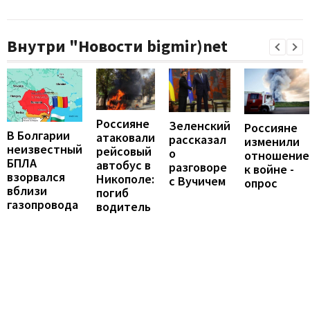
Внутри "Новости bigmir)net
Россияне
Зеленский
Россияне
В Болгарии
атаковали
рассказал
изменили
неизвестный
рейсовый
о
отношение
БПЛА
автобус в
разговоре
к войне -
взорвался
Никополе:
с Вучичем
опрос
вблизи
погиб
газопровода
водитель