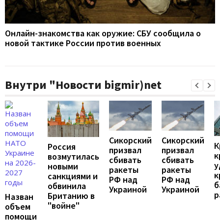
Онлайн-знакомства как оружие: СБУ сообщила о
новой тактике России против военных
Внутри "Новости bigmir)net
Сикорский
Сикорский
К
Россия
призвал
призвал
к
возмутилась
сбивать
сбивать
у
новыми
ракеты
ракеты
к
санкциями и
РФ над
РФ над
б
обвинила
Украиной
Украиной
р
Британию в
Назван
"войне"
объем
помощи