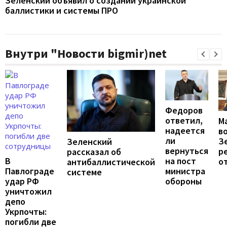
Зеленский объявил о создании украинской
баллистики и системы ПРО
Внутри "Новости bigmir)net
Федоров
ответил,
М
надеется
в
ли
З
Зеленский
вернуться
р
рассказал об
на пост
В
о
антибаллистической
министра
Павлограде
системе
обороны
удар РФ
уничтожил
депо
Укрпочты:
погибли две