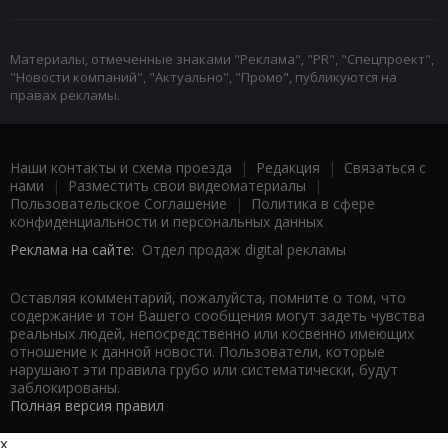
Материалы, отмеченные знаками "Реклама", "PR", "Спецпроект",
"Новости компаний", "Актуально", "Промо", публикуются на
правах рекламы.
Наши контакты и схема проезда
|
Редакция
|
Связаться с
нами
|
Разместить свои видеоматериалы
|
Пользовательское Соглашение
|
Политика в сфере
конфиденциальности и персональных данных
Реклама на сайте:
Отдел продаж digital рекламы
Оставляя комментарий, пожалуйста, помните о том, что
содержание и тон Вашего сообщения могут задеть чувства
реальных людей, непосредственно или косвенно имеющих
отношение к данной новости. Пользователи, которые
нарушают эти правила грубо или систематически, будут
заблокированы.
Полная версия правил
x