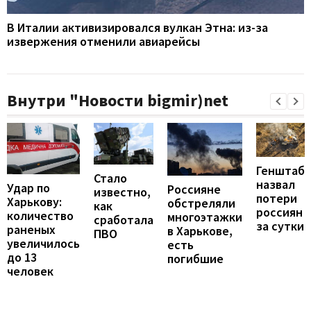
В Италии активизировался вулкан Этна: из-за
извержения отменили авиарейсы
Внутри "Новости bigmir)net
Генштаб
Стало
назвал
Удар по
Россияне
известно,
потери
Харькову:
обстреляли
как
россиян
количество
многоэтажки
сработала
за сутки
раненых
в Харькове,
ПВО
увеличилось
есть
до 13
погибшие
человек