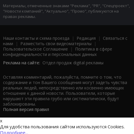
Материалы, отмеченные знаками "Реклама", "PR", "Спецпроект",
"Новости компаний", "Актуально", "Промо", публикуются на
правах рекламы.
Наши контакты и схема проезда
|
Редакция
|
Связаться с
нами
|
Разместить свои видеоматериалы
|
Пользовательское Соглашение
|
Политика в сфере
конфиденциальности и персональных данных
Реклама на сайте:
Отдел продаж digital рекламы
Оставляя комментарий, пожалуйста, помните о том, что
содержание и тон Вашего сообщения могут задеть чувства
реальных людей, непосредственно или косвенно имеющих
отношение к данной новости. Пользователи, которые
нарушают эти правила грубо или систематически, будут
заблокированы.
Полная версия правил
x
Для удобства пользования сайтом используются Cookies.
Подробнее...