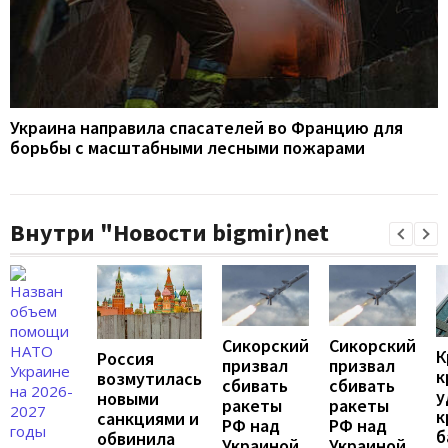
Украина направила спасателей во Францию для
борьбы с масштабными лесными пожарами
Внутри "Новости bigmir)net
Сикорский
Сикорский
К
Россия
призвал
призвал
к
возмутилась
сбивать
сбивать
у
новыми
ракеты
ракеты
к
санкциями и
РФ над
РФ над
б
обвинила
Украиной
Украиной