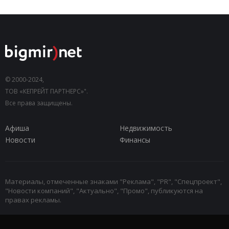
© 2000-2024,
ТОВ «КЕПРЕЙТ ПАРТНЕРС»".
Все права защищены.
Афиша
Недвижимость
Новости
Финансы
Материалы, отмеченные знаками "Реклама", "PR", "Спецпроект",
"Новости компаний", "Актуально", "Промо", публикуются на
правах рекламы.