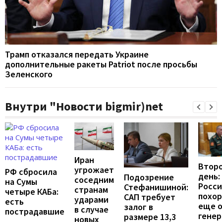
Трамп отказался передать Украине
дополнительные ракеты Patriot после просьбы
Зеленского
Внутри "Новости bigmir)net
Иран
Второ
угрожает
РФ сбросила
день:
Подозрение
соседним
на Сумы
Росс
Стефанишиной:
странам
четыре КАБа:
похо
САП требует
ударами
есть
еще 
залог в
в случае
пострадавшие
генер
размере 13,3
новых