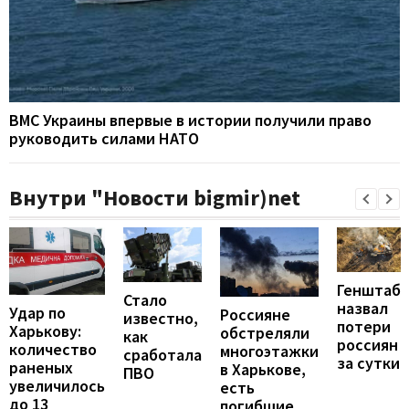
ВМС Украины впервые в истории получили право
руководить силами НАТО
Внутри "Новости bigmir)net
Генштаб
Стало
назвал
Удар по
Россияне
известно,
потери
Харькову:
обстреляли
как
россиян
количество
многоэтажки
сработала
за сутки
раненых
в Харькове,
ПВО
увеличилось
есть
до 13
погибшие