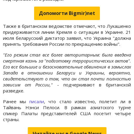
Допомогти Bigmir)net
Также в британском ведомстве отмечают, что Лукашенко
придерживается линии Кремля о ситуации в Украине. 21
июля беларусский диктатор заявил, что Украина "должна
принять требования России по прекращению войны".
"Его режим стал все более авторитарным: была введена
смертная казнь за "подготовку террористических актов".
Его все большие и безосновательные обвинения в замыслах
Запада в отношении Беларуси и Украины, вероятно,
свидетельствуют о том, что он стал почти полностью
зависим от России,"
- подчеркивают в британской
разведке.
Ранее мы
писали
, что стало известно, полетит ли в
Тайвань Нэнси Пелоси. В рамках азиатского турне
спикер Палаты представителей США посетит четыре
страны.
Читайте нас в Google.News