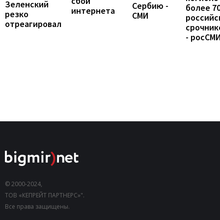
сбой
Зеленский
Сербию -
более 7
интернета
резко
СМИ
российс
отреагировал
срочник
- росСМ
© 2000-2024,
ТОВ «КЕПРЕЙТ ПАРТНЕРС»".
Все права защищены.