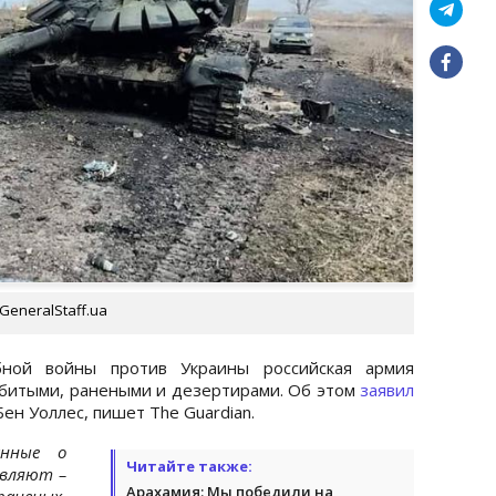
GeneralStaff.ua
ной войны против Украины российская армия
убитыми, ранеными и дезертирами. Об этом
заявил
н Уоллес, пишет The Guardian.
анные о
Читайте также:
авляют –
Арахамия: Мы победили на
аненых,