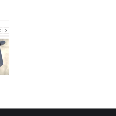
направит
Великобритания для
учений НАТО в Европе
Консульство Украины
Консульство Украин
прокомментировало
прокомментировало
нападение в Гданьске
нападение в Гданьск