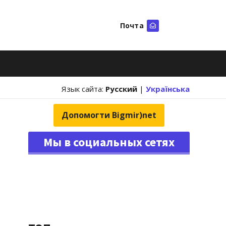
Почта
Искать
Язык сайта:
Русский
|
Українська
Допомогти Bigmir)net
Мы в социальных сетях