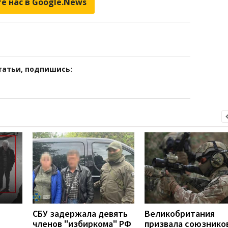
е нас в Google.News
татьи, подпишись:
СБУ задержала девять
Великобритания
членов "избиркома" РФ
призвала союзнико