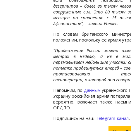
дезертиров – более 80 тысяч челов
вооруженных сил. Это 80 тысяч з
месяцев по сравнению с 15 тыс
Афганистане", – заявил Уоллес.
По словам британского министр
положении, поскольку ее армия утр
"Продвижение России можно изм
метрах в неделю, а не в мил
перемалывает небольшие участки 
попытке продвинуться вперед – со
противоположно трехдн
спецоперации, о которой она говорил
Напомним, по
данным
украинского 
Украину российская армия потеряла
вероятно, включает также наемн
ОРДЛО.
Подпишись на наш
Telegram-канал
,