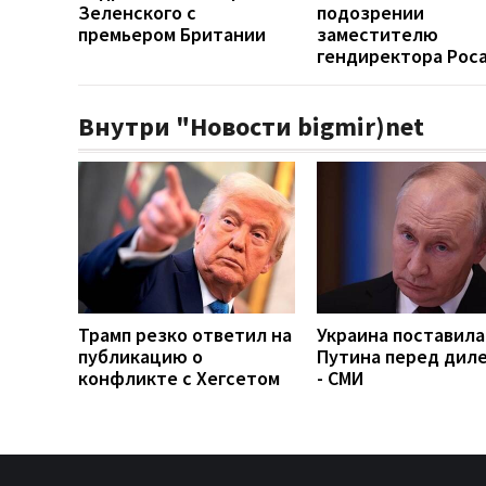
Зеленского с
подозрении
премьером Британии
заместителю
гендиректора Рос
Внутри "Новости bigmir)net
Трамп резко ответил на
Украина поставила
публикацию о
Путина перед дил
конфликте с Хегсетом
- СМИ