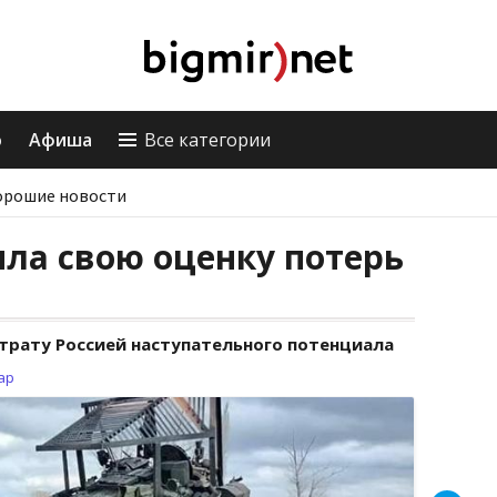
о
Афиша
Все категории
орошие новости
ла свою оценку потерь
трату Россией наступательного потенциала
ар