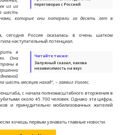
переговорах с Россией
ек из их
а шесть
ячами, которые они потеряли за десять лет в
а, сегодня Россия оказалась в очень шатком
атила наступательный потенциал.
ерить в
Читайте также:
ях. Она
Залужный сказал, какова
страны в
независимость на вкус
вершенно
евной
а шесть месяцев назад", – заявил Уоллес.
Генштаба, с начала полномасштабного вторжения в
 убитыми около 45 700 человек. Однако эта цифра,
иков и принудительно мобилизованных жителей
 если хочешь первым узнавать главные новости.