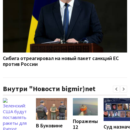
Сибига отреагировал на новый пакет санкций ЕС
против России
Внутри "Новости bigmir)net
Поражены
В Буковине
Суд назна
12