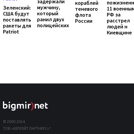
задержали
пожизнен
кораблей
мужчину,
Зеленский:
11 военны
теневого
который
США будут
РФ за
флота
ранил двух
поставлять
расстрел
России
полицейских
ракеты для
людей н
Patriot
Киевщине
© 2000-2024,
ТОВ «КЕПРЕЙТ ПАРТНЕРС»".