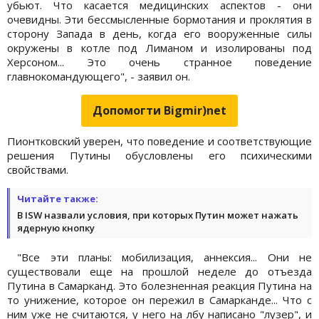
убьют. Что касается медицинских аспектов - они
очевидны. Эти бессмысленные бормотания и проклятия в
сторону Запада в день, когда его вооруженные силы
окружены в котле под Лиманом и изолированы под
Херсоном... Это очень странное поведение
главнокомандующего", - заявил он.
Допомогти Bigmir)net
Пионтковский уверен, что поведение и соответствующие
решения Путины обусловлены его психическими
свойствами.
Читайте также:
В ISW назвали условия, при которых Путин может нажать
ядерную кнопку
"Все эти планы: мобилизация, аннексия... Они не
существовали еще на прошлой неделе до отъезда
Путина в Самарканд. Это болезненная реакция Путина на
то унижение, которое он пережил в Самарканде... Что с
ним уже не считаются, у него на лбу написано "лузер", и