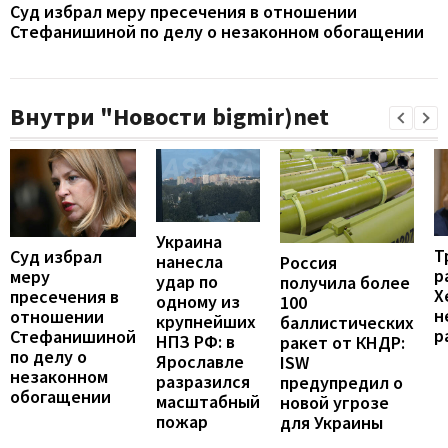
Суд избрал меру пресечения в отношении
Стефанишиной по делу о незаконном обогащении
Внутри "Новости bigmir)net
Украина
Т
Суд избрал
нанесла
Россия
р
меру
удар по
получила более
Х
пресечения в
одному из
100
н
отношении
крупнейших
баллистических
р
Стефанишиной
НПЗ РФ: в
ракет от КНДР:
по делу о
Ярославле
ISW
незаконном
разразился
предупредил о
обогащении
масштабный
новой угрозе
пожар
для Украины