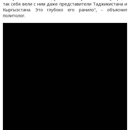
так себя вели с ним даже представители Таджикистана и
Кыргызстана. Это глубоко его ранило", - объяснил
политолог.