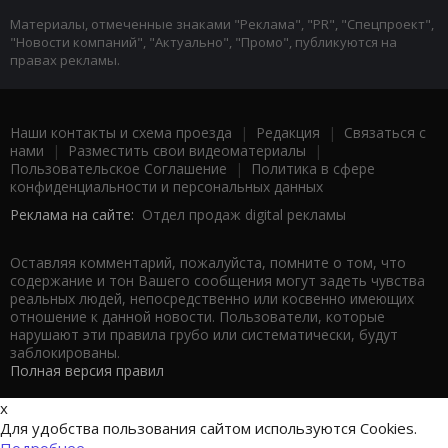
Материалы, отмеченные знаками "Реклама", "PR", "Спецпроект",
"Новости компаний", "Актуально", "Промо", публикуются на
правах рекламы.
Наши контакты и схема проезда
|
Редакция
|
Связаться с
нами
|
Разместить свои видеоматериалы
|
Пользовательское Соглашение
|
Политика в сфере
конфиденциальности и персональных данных
Реклама на сайте:
Отдел продаж digital рекламы
Оставляя комментарий, пожалуйста, помните о том, что
содержание и тон Вашего сообщения могут задеть чувства
реальных людей, непосредственно или косвенно имеющих
отношение к данной новости. Пользователи, которые
нарушают эти правила грубо или систематически, будут
заблокированы.
Полная версия правил
x
Для удобства пользования сайтом используются Cookies.