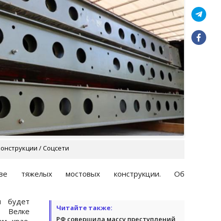
онструкции / Соцсети
ве тяжелых мостовых конструкции. Об
и будет
Читайте также:
 Велке
РФ совершила массу преступлений
ом крае.