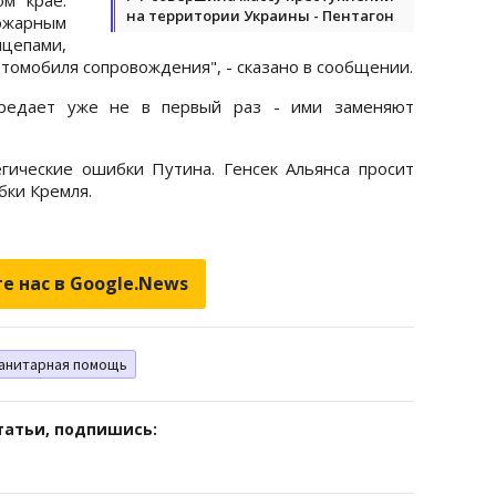
на территории Украины - Пентагон
ожарным
цепами,
втомобиля сопровождения", - сказано в сообщении.
редает уже не в первый раз - ими заменяют
гические ошибки Путина. Генсек Альянса просит
бки Кремля.
е нас в Google.News
анитарная помощь
татьи, подпишись: