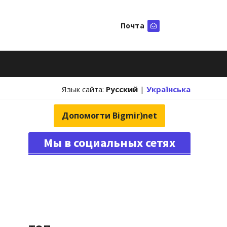
Почта
Искать
Язык сайта:
Русский
|
Українська
Допомогти Bigmir)net
Мы в социальных сетях