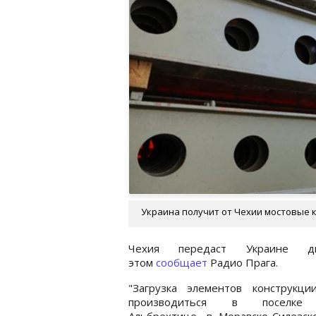
Украина получит от Чехии мостовые к
Чехия передаст Украине д
этом
сообщает
Радио Прага.
"Загрузка элементов конструкци
производиться в поселке
Альбрехтице, в Моравско-Силезск