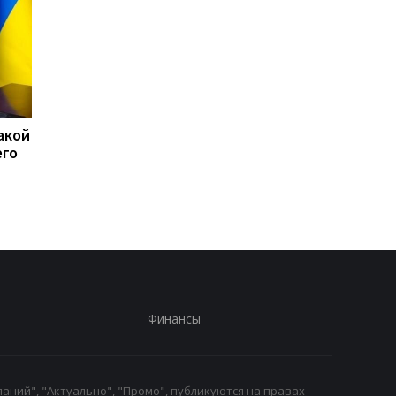
акой
15 скоплений войск РФ
США перехватили бо
его
подверглись ударам -
50 судов после
Генштаб
возобновления
блокады Ирана
Финансы
аний", "Актуально", "Промо", публикуются на правах