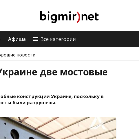
о
Афиша
Все категории
орошие новости
Украине две мостовые
обные конструкции Украине, поскольку в
осты были разрушены.