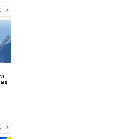
В Киеве увеличилось
В ТЦК в Житомирско
ул
число погибших в
области скончался 4
ные
результате обстрела 5
летний
августа
военнообязанный:
начато расследован