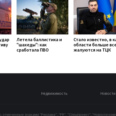
удар
Летела баллистика и
Стало известно, в к
тиву
"шахеды": как
области больше вс
сработала ПВО
жалуются на ТЦК
Недвижимость
Новости
 отмеченные знаками "Реклама", "PR", "Спецпроект", "Новости комп