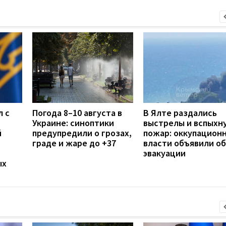
л с
Погода 8–10 августа в
В Ялте раздались
Украине: синоптики
выстрелы и вспыхн
й
предупредили о грозах,
пожар: оккупацион
граде и жаре до +37
власти объявили об
эвакуации
ых