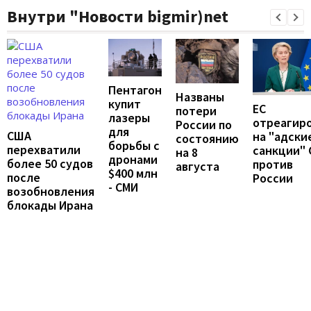
Внутри "Новости bigmir)net
Пентагон
Названы
купит
ЕС
потери
лазеры
отреагир
России по
для
США
на "адски
состоянию
борьбы с
перехватили
санкции"
на 8
дронами
более 50 судов
против
августа
$400 млн
после
России
- СМИ
возобновления
блокады Ирана