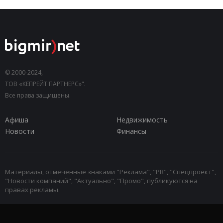
© 2000-2024,
ТОВ «КЕПРЕЙТ ПАРТНЕРС»".
Все права защищены.
Афиша
Недвижимость
Новости
Финансы
Материалы, отмеченные знаками "Реклама", "PR", "Спецпроект",
"Новости компаний", "Актуально", "Промо", публикуются на
правах рекламы.