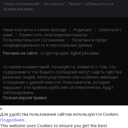
"Новости компаний", "Актуально", "Промо", публикуются на
правах рекламы.
Наши контакты и схема проезда
|
Редакция
|
Связаться с
нами
|
Разместить свои видеоматериалы
|
Пользовательское Соглашение
|
Политика в сфере
конфиденциальности и персональных данных
Реклама на сайте:
Отдел продаж digital рекламы
Оставляя комментарий, пожалуйста, помните о том, что
содержание и тон Вашего сообщения могут задеть чувства
реальных людей, непосредственно или косвенно имеющих
отношение к данной новости. Пользователи, которые
нарушают эти правила грубо или систематически, будут
заблокированы.
Полная версия правил
x
Для удобства пользования сайтом используются Cookies.
Подробнее...
This website uses Cookies to ensure you get the best