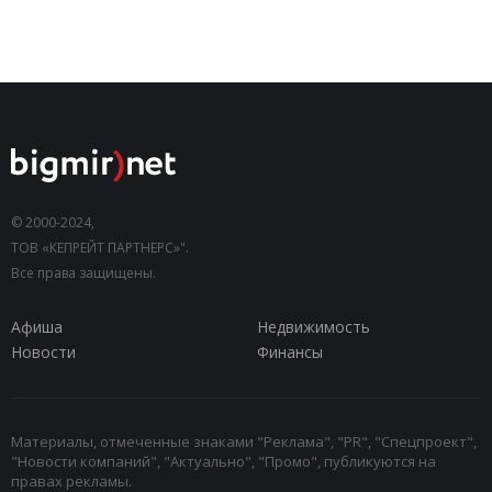
© 2000-2024,
ТОВ «КЕПРЕЙТ ПАРТНЕРС»".
Все права защищены.
Афиша
Недвижимость
Новости
Финансы
Материалы, отмеченные знаками "Реклама", "PR", "Спецпроект",
"Новости компаний", "Актуально", "Промо", публикуются на
правах рекламы.