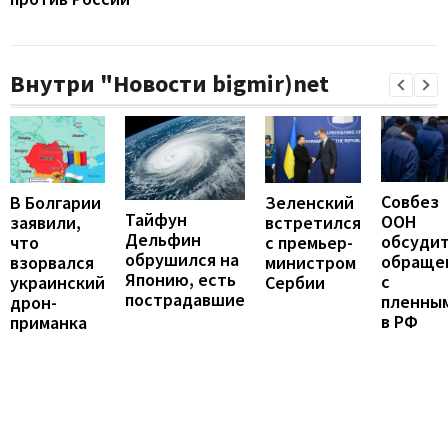
Внутри "Новости bigmir)net
Совбез
В Болгарии
Зеленский
Тайфун
ООН
заявили,
встретился
Дельфин
обсуди
что
с премьер-
обрушился на
обраще
взорвался
министром
Японию, есть
с
украинский
Сербии
пострадавшие
пленны
дрон-
в РФ
приманка