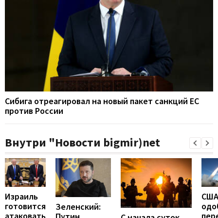
Сибига отреагировал на новый пакет санкций ЕС
против России
Внутри "Новости bigmir)net
Израиль
СШ
готовится
одо
Зеленский:
атаковать
пер
Путин
С начала суток