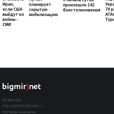
Иран,
Укр
планирует
произошло 142
если США
70 
скрытую
боестолкновения
выйдут из
ATA
мобилизацию
войны -
Тур
СМИ
© 2000-2024,
ТОВ «КЕПРЕЙТ ПАРТНЕРС»".
Все права защищены.