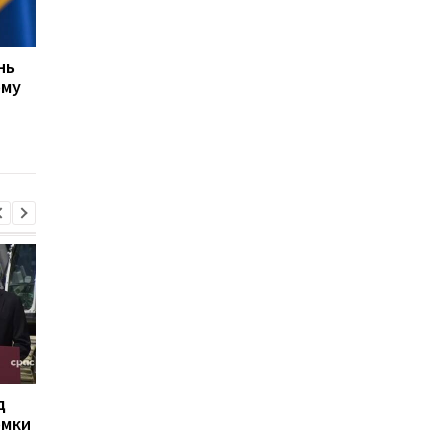
нь
США не прекращают
ЕС выделил Украине 
ому
переговоры с Украиной
млрд евро из активо
о производстве ракет
России: средства бу
Patriot, несмотря на
направлены на обор
позицию Трампа
д
РФ сбросила на Сумы
Иран угрожает
омки
четыре КАБа: есть
соседним странам
пострадавшие
ударами в случае но