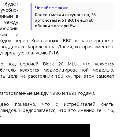
 будет
Читайте также:
чебно-
Более тысячи оккупантов, 36
анный в
артсистем и 5 ПВО: Генштаб
 между
обновил потери РФ
обороны
нии и
ндов через Королевские ВВС в партнерстве с
поддержке Королевства Дания, которая вместе с
народную коалицию F-16.
ю под версией Block 20 MLU, что является
ребитель является модифицированной моделью,
ть цели на расстоянии 150 км, при этом самолет
изготовленные между 1986 и 1991 годами.
део показано, что с истребителей сняты
андов. Предполагается, что это именно те F-16,
.