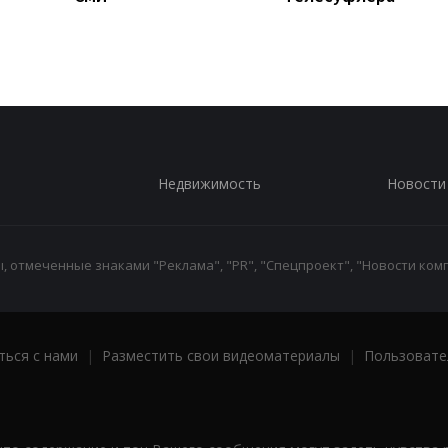
Недвижимость
Новости
 отмеченные знаками "Реклама", "PR", "Спецпроект", "Новости комп
ться с нами
|
Разместить свои видеоматериалы
|
Пользовате