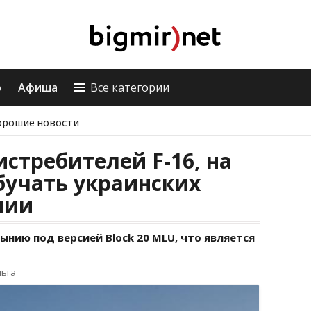
о
Афиша
Все категории
орошие новости
истребителей F-16, на
бучать украинских
нии
ынию под версией Block 20 MLU, что является
льга