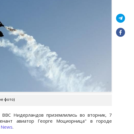
ое фото)
х ВВС Нидерландов приземлились во вторник, 7
тенант авиатор Георге Моциорница" в городе
a News
.