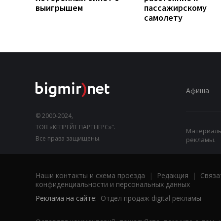
выигрышем
пассажирскому
самолету
Афиша
© 2000-2024,
ТОВ «КЕПРЕЙТ ПАРТНЕРС»".
Материалы,
Все права защищены.
рекламы.
Наши контакты и схема проезда
|
Редакция
|
Связа
конфиденциальности и персональных данных
Реклама на сайте:
Отдел продаж digital рекламы