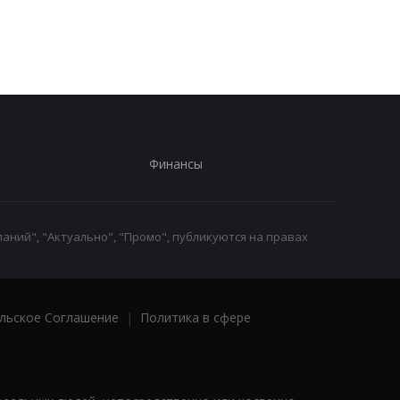
атак США - СМИ
Финансы
аний", "Актуально", "Промо", публикуются на правах
льское Соглашение
|
Политика в сфере