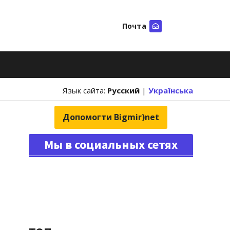
Почта
Искать
Язык сайта:
Русский
|
Українська
Допомогти Bigmir)net
Мы в социальных сетях