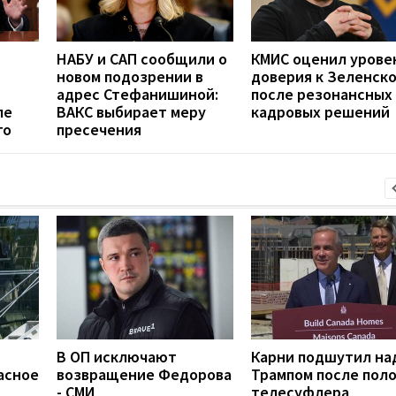
НАБУ и САП сообщили о
КМИС оценил урове
новом подозрении в
доверия к Зеленск
адрес Стефанишиной:
после резонансных
ле
ВАКС выбирает меру
кадровых решений
го
пресечения
В ОП исключают
Карни подшутил на
асное
возвращение Федорова
Трампом после пол
- СМИ
телесуфлера