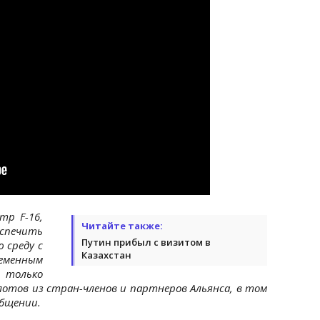
тр F-16,
Читайте также:
печить
Путин прибыл с визитом в
 среду с
Казахстан
менным
е только
лотов из стран-членов и партнеров Альянса, в том
ообщении.