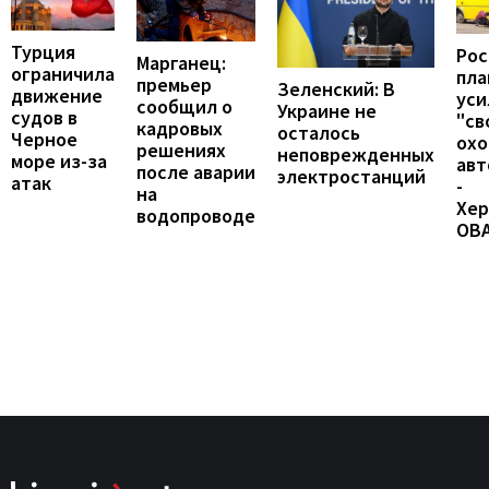
Турция
Рос
Марганец:
ограничила
пл
премьер
Зеленский: В
движение
уси
сообщил о
Украине не
судов в
"св
кадровых
осталось
Черное
охо
решениях
неповрежденных
море из-за
авт
после аварии
электростанций
атак
-
на
Хер
водопроводе
ОВ