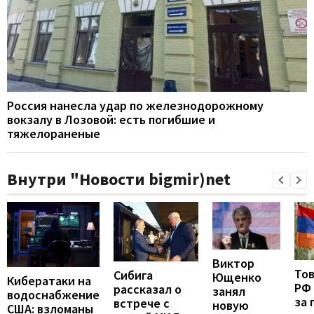
Россия нанесла удар по железнодорожному
вокзалу в Лозовой: есть погибшие и
тяжелораненые
Внутри "Новости bigmir)net
Виктор
То
Сибига
Ющенко
Кибератаки на
РФ
рассказал о
занял
водоснабжение
за 
встрече с
новую
США: взломаны