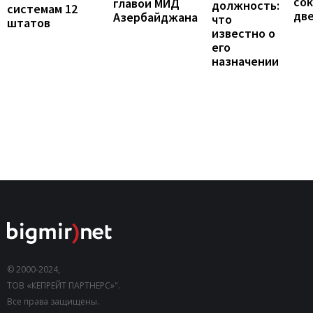
сок
главой МИД
должность:
системам 12
две
Азербайджана
что
штатов
известно о
его
назначении
© 2000-2024,
ТОВ «КЕПРЕЙТ ПАРТНЕРС»".
Все права защищены.