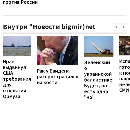
против России
Внутри "Новости bigmir)net
Исп
Иран
Зеленский
гот
выдвинул
о
Рак у Байдена
к но
США
украинской
распространился
наш
требования
баллистике:
на кости
неле
для
Будет, но
СМИ
открытия
есть одно
Ормуза
"но"