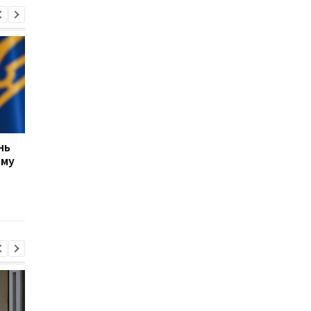
нь
США не прекращают
ЕС выделил Украине 
ому
переговоры с Украиной
млрд евро из активо
о производстве ракет
России: средства бу
Patriot, несмотря на
направлены на обор
позицию Трампа