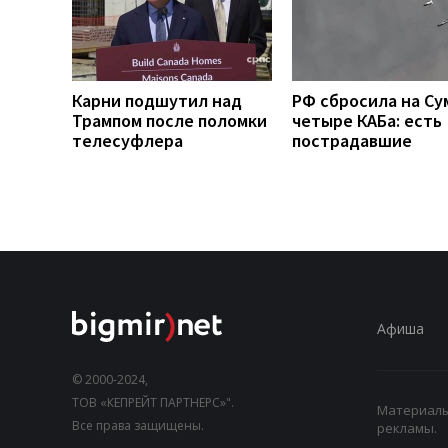
Карни подшутил над
РФ сбросила на Су
Трампом после поломки
четыре КАБа: есть
телесуфлера
пострадавшие
Афиша
© 2000-2024,
ТОВ «КЕПРЕЙТ ПАРТНЕРС»".
Материалы,
Все права защищены.
рекламы.