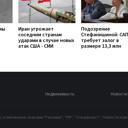
мы
Иран угрожает
Подозрение
соседним странам
Стефанишиной: СА
ударами в случае новых
требует залог в
атак США - СМИ
размере 13,3 млн
Недвижимость
Новости
 отмеченные знаками "Реклама", "PR", "Спецпроект", "Новости комп