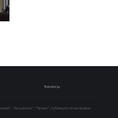
Второй за день: в
Залужный объяснил
П
России похоронили еще
свои слова о
одного генерала
невозможности
вступления Украины 
НАТО
Финансы
аний", "Актуально", "Промо", публикуются на правах