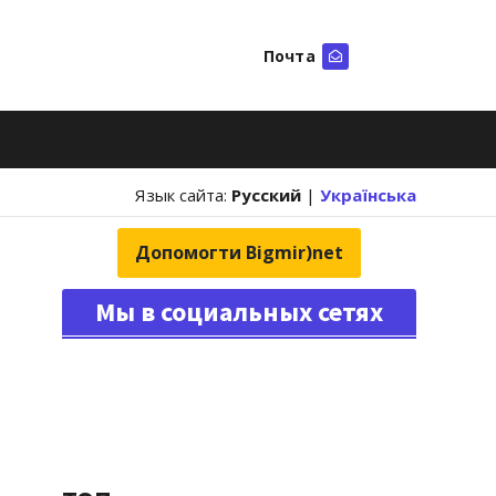
Почта
Искать
Язык сайта:
Русский
|
Українська
Допомогти Bigmir)net
Мы в социальных сетях