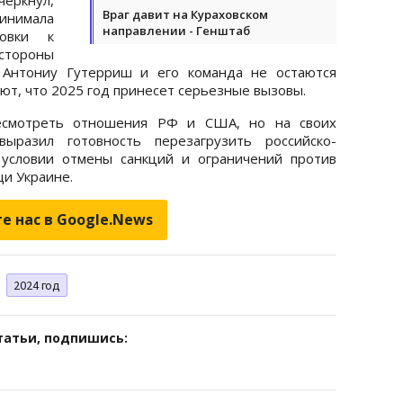
Враг давит на Кураховском
инимала
направлении - Генштаб
овки к
тороны
 Антониу Гутерриш и его команда не остаются
ют, что 2025 год принесет серьезные вызовы.
смотреть отношения РФ и США, но на своих
выразил готовность перезагрузить российско-
 условии отмены санкций и ограничений против
щи Украине.
е нас в Google.News
2024 год
татьи, подпишись: