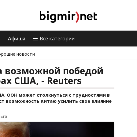
о
Афиша
Все категории
орошие новости
а возможной победой
ах США, - Reuters
ША, ООН может столкнуться с трудностями в
аст возможность Китаю усилить свое влияние
льга