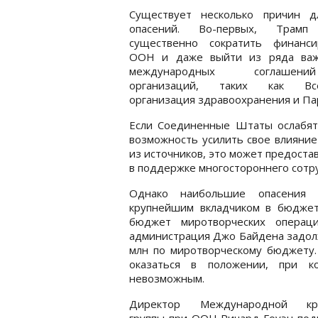
Существует несколько причин д
опасений. Во-первых, Трамп
существенно сократить финанси
ООН и даже выйти из ряда ва
международных соглаше
организаций, таких как Все
организация здравоохранения и Па
Если Соединенные Штаты ослабят
возможность усилить свое влияние
из источников, это может предоста
в поддержке многостороннего сотр
Однако наибольшие опасения 
крупнейшим вкладчиком в бюдже
бюджет миротворческих операц
администрация Джо Байдена задол
млн по миротворческому бюджету.
оказаться в положении, при к
невозможным.
Директор Международной кри
группы при ООН Ричард Гоуэн под