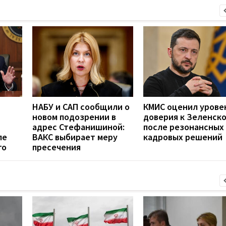
НАБУ и САП сообщили о
КМИС оценил урове
новом подозрении в
доверия к Зеленск
адрес Стефанишиной:
после резонансных
ле
ВАКС выбирает меру
кадровых решений
го
пресечения