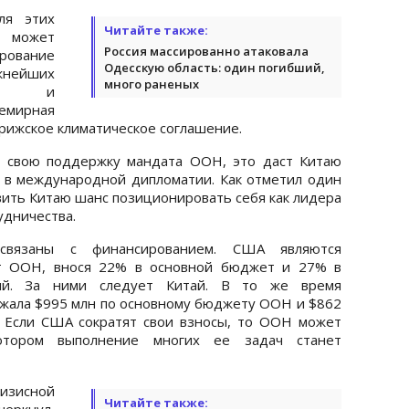
ля этих
Читайте также:
 может
Россия массированно атаковала
рование
Одесскую область: один погибший,
жнейших
много раненых
ний и
мирная
рижское климатическое соглашение.
 свою поддержку мандата ООН, это даст Китаю
 в международной дипломатии. Как отметил один
вить Китаю шанс позиционировать себя как лидера
удничества.
связаны с финансированием. США являются
т ООН, внося 22% в основной бюджет и 27% в
ий. За ними следует Китай. В то же время
жала $995 млн по основному бюджету ООН и $862
 Если США сократят свои взносы, то ООН может
отором выполнение многих ее задач станет
зисной
Читайте также:
черкнул,